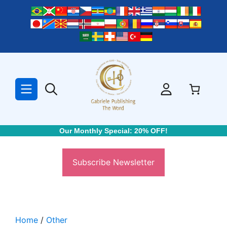
Skip
to
content
Our Monthly Special: 20% OFF!
Subscribe Newsletter
Home
/
Other