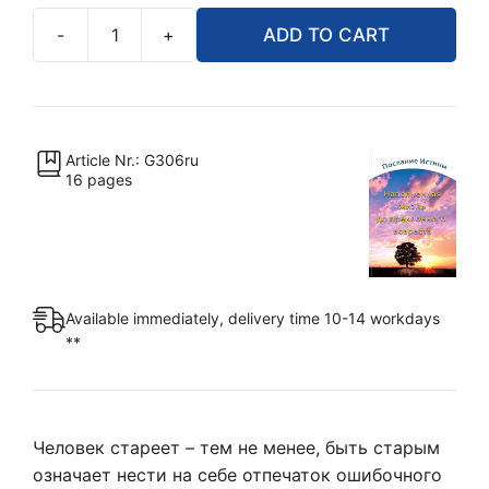
-
+
ADD TO CART
Наполненная
жизнь
вплоть
до
преклонного
Article Nr.: G306ru
16 pages
возраста
quantity
Available immediately, delivery time 10-14 workdays
**
Человек стареет – тем не менее, быть старым
означает нести на себе отпечаток ошибочного