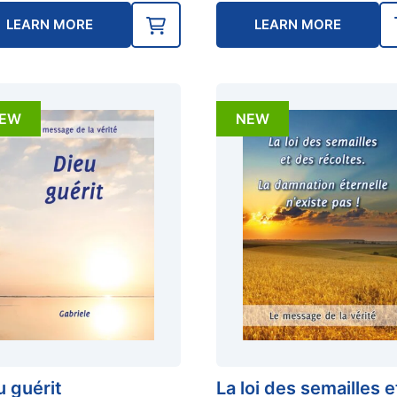
LEARN MORE
LEARN MORE
EW
NEW
u guérit
La loi des semailles e