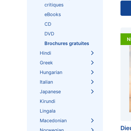
critiques
eBooks
CD
DVD
N
Brochures gratuites
Hindi
Greek
Hungarian
Italian
Japanese
Kirundi
Lingala
Macedonian
Die
Norwegian