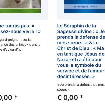
ne tueras pas. «
Le Séraphin de la
ssez-nous vivre ! »
Sagesse divine : « Je
prends la défense d
gard poignant sur la
mes sœurs. » & Le
rance des animaux dans le
Christ de Dieu : « Ma
 d’aujourd’hui
en tant que Jésus de
Nazareth a été pour
vous le symbole du
service et de l’amour
désintéressés. »
« Je prends la défense de mes
sœurs »
0,00
*
€
0,00
*