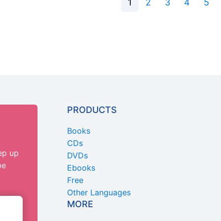
1
2
3
4
5
PRODUCTS
Books
CDs
ep up
DVDs
be
Ebooks
Free
Other Languages
MORE