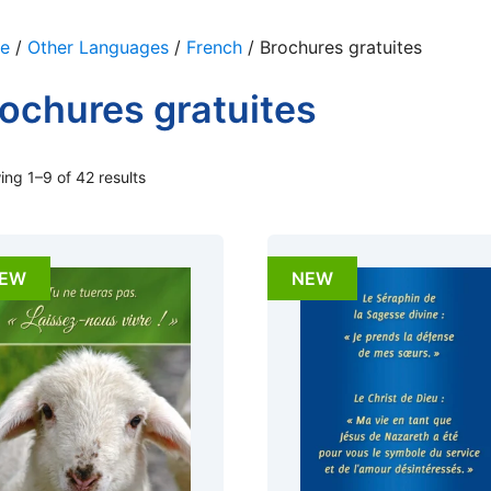
e
/
Other Languages
/
French
/ Brochures gratuites
ochures gratuites
ng 1–9 of 42 results
EW
NEW