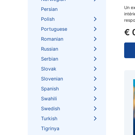
Un ex
Persian
intér
Polish
respo
Portuguese
€
Romanian
Russian
Serbian
Slovak
Slovenian
Spanish
Swahili
Swedish
Turkish
Tigrinya