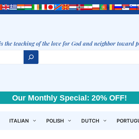
is the teaching of the love for God and neighbor toward 
Our Monthly Special: 20% OFF!
ITALIAN
POLISH
DUTCH
PORTUG