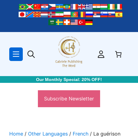
Skip
to
content
Our Monthly Special: 20% OFF!
Subscribe Newsletter
Home
/
Other Languages
/
French
/ La guérison