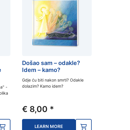
Došao sam – odakle?
e
Idem – kamo?
Gdje ću biti nakon smrti? Odakle
dolazim? Kamo idem?
a" -
blika
€
8,00
*
LEARN MORE