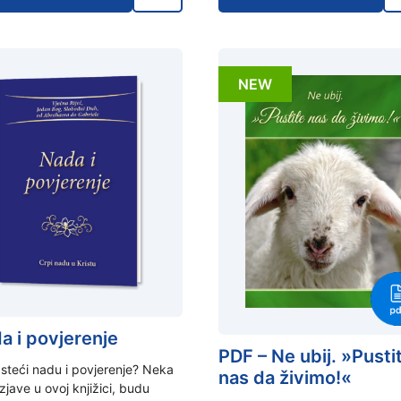
NEW
a i povjerenje
PDF – Ne ubij. »Pusti
steći nadu i povjerenje? Neka
nas da živimo!«
zjave u ovoj knjižici, budu