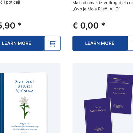
 i poticaj!
Mali odlomak iz velikog djela o
„Ovo je Moja Riječ. A i Ω“
5,90
*
€
0,00
*
LEARN MORE
LEARN MORE