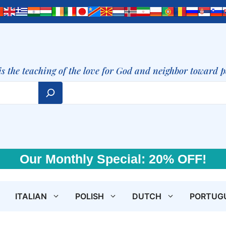
is the teaching of the love for God and neighbor toward 
Our Monthly Special: 20% OFF!
ITALIAN
POLISH
DUTCH
PORTUG