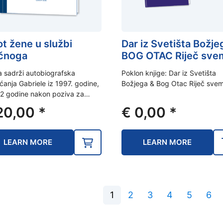
ot žene u službi
Dar iz Svetišta Božje
čnoga
BOG OTAC Riječ sve
a sadrži autobiografska
Poklon knjige: Dar iz Svetišta
ećanja Gabriele iz 1997. godine,
Božjega & Bog Otac Riječ svem
22 godine nakon poziva za…
20,00
*
€
0,00
*
LEARN MORE
LEARN MORE
1
2
3
4
5
6