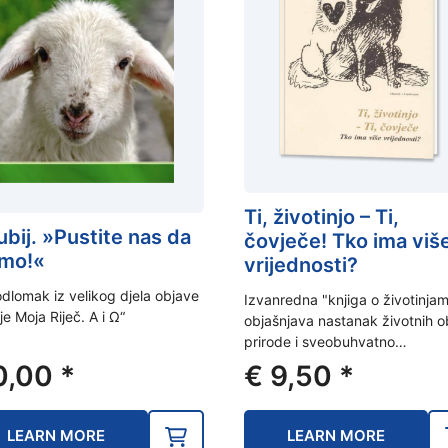
Ti, životinjo – Ti,
ubij. »Pustite nas da
čovječe! Tko ima viš
imo!«
vrijednosti?
odlomak iz velikog djela objave
Izvanredna "knjiga o životinjam
je Moja Riječ. A i Ω“
objašnjava nastanak životnih o
prirode i sveobuhvatno…
0,00
*
€
9,50
*
LEARN MORE
LEARN MORE