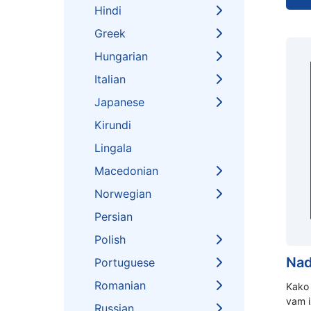
Hindi
Greek
Hungarian
Italian
Japanese
Kirundi
Lingala
Macedonian
Norwegian
Persian
Polish
Nad
Portuguese
Romanian
Kako 
vam i
Russian