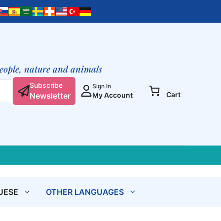
people, nature and animals
Subscribe
Sign In
Cart
Newsletter
My Account
UESE
OTHER LANGUAGES