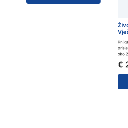
Živ
Vje
Knjig
prisj
oko 
€