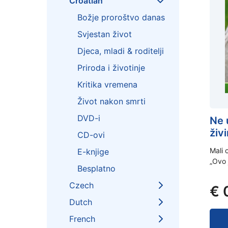
Croatian
Božje proroštvo danas
Svjestan život
Djeca, mladi & roditelji
Priroda i životinje
Kritika vremena
Život nakon smrti
DVD-i
Ne 
živ
CD-ovi
Mali 
E-knjige
„Ovo 
Besplatno
Czech
€
Dutch
French