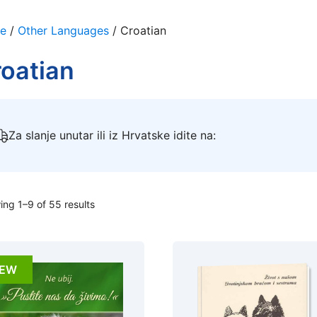
e
/
Other Languages
/ Croatian
oatian
Za slanje unutar ili iz Hrvatske idite na:
ng 1–9 of 55 results
EW