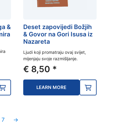
ga &
Deset zapovijedi Božjih
mira
& Govor na Gori Isusa iz
Nazareta
ira
Ljudi koji promatraju ovaj svijet,
mijenjaju svoje razmišljanje.
€
8,50
*
LEARN MORE
7
→