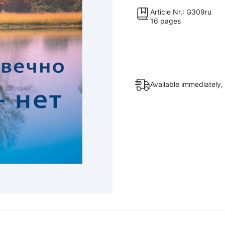
Смерти
Article Nr.: G309ru
16 pages
нет
quantity
Available immediately,