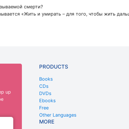
азываемой смерти?
зывается «Жить и умирать – для того, чтобы жить даль
PRODUCTS
Books
CDs
ep up
DVDs
be
Ebooks
Free
Other Languages
MORE