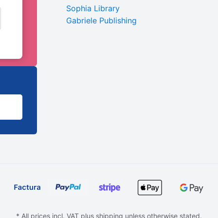
Sophia Library
Gabriele Publishing
* All prices incl. VAT plus shipping unless otherwise stated.