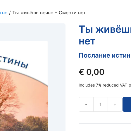
тно
/ Ты живёшь вечно – Смерти нет
Ты живёшь
нет
Послание исти
€
0,00
Includes 7% reduced VAT
p
-
+
Ты
живёшь
вечно
–