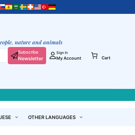
вечно
–
Смерти
нет
quantity
people, nature and animals
Subscribe
Sign In
Cart
Newsletter
My Account
UESE
OTHER LANGUAGES