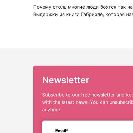
Почему столь многие люди боятся так н
Выдержки из книги Габриэле, которая на
Newsletter
Subscribe to our free newsletter and ke
with the latest news! You can unsubscri
anytime.
Email*