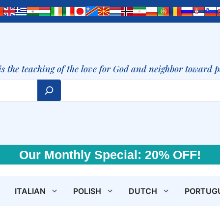
is the teaching of the love for God and neighbor toward 
Our Monthly Special: 20% OFF!
ITALIAN
POLISH
DUTCH
PORTUG