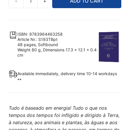
-
+
ADD TO CART
A
Canção
da
Mudança
Climática
ISBN: 9783964463258
Article Nr.: S193TBpt
–
48 pages, Softbound
cada
Weight 80 g, Dimensions 17.3 x 12.1 x 0.4
país
cm
tem
as
Available immediately, delivery time 10-14 workdays
suas
**
estrofes
quantity
Tudo é baseado em energia! Tudo o que nos
tempos dos tempos foi infligido e dirigido à Terra,
à natureza, aos animais e plantas, às águas e aos
oceanos, à atmosfera e às pessoas, em termos de