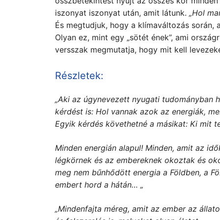
összbetekintést nyújt az összes kor minden 
iszonyat iszonyat után, amit látunk.
„Hol ma
És megtudjuk, hogy a klímaváltozás során, a
Olyan ez, mint egy „sötét ének”, ami országró
versszak megmutatja, hogy mit kell levezekel
Részletek:
„Aki az úgynevezett nyugati tudományban his
kérdést is: Hol vannak azok az energiák, 
Egyik kérdés követhetné a másikat: Ki mit t
Minden energián alapul! Minden, amit az idő
légkörnek és az embereknek okoztak és okoz
meg nem bűnhődött energia a Földben, a Föl
embert hord a hátán… „
„Mindenfajta méreg, amit az ember az állato