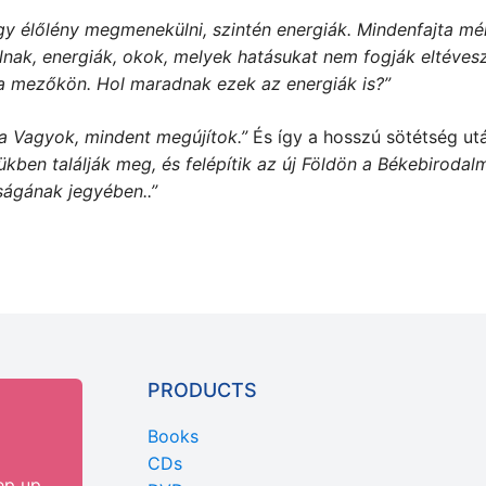
y élőlény megmenekülni, szintén energiák.
Mindenfajta mé
nálnak, energiák, okok, melyek hatásukat
nem fogják eltéves
 a mezőkön. Hol
maradnak ezek az energiák is?”
 a Vagyok, mindent megújítok.”
És így a hosszú sötétség ut
kben találják meg, és felépítik az új Földön a Békebirodalma
ságának jegyében..”
PRODUCTS
Books
CDs
ep up