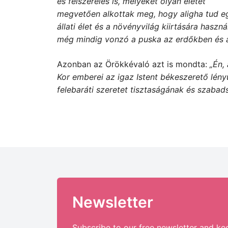
és felszerelés is, melyeket olyan életet
megvetően alkottak meg, hogy aligha tud eg
állati élet és a növényvilág kiirtására hasz
még mindig vonzó a puska az erdőkben és
Azonban az Örökkévaló azt is mondta:
„Én,
Kor emberei az igaz Istent békeszerető lényü
felebaráti szeretet tisztaságának és szabad
Newsletter
Subscribe to our free newsletter and ke