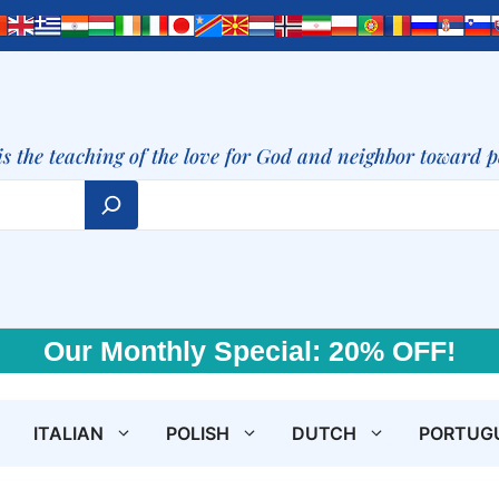
is the teaching of the love for God and neighbor toward 
Our Monthly Special: 20% OFF!
ITALIAN
POLISH
DUTCH
PORTUG