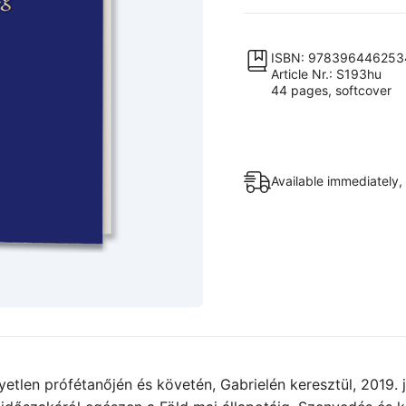
dala
–
Minden
ISBN: 978396446253
Article Nr.: S193hu
országnak
44 pages, softcover
megvan
a
maga
versszaka.
Available immediately,
quantity
etlen prófétanőjén és követén, Gabrielén keresztül, 2019.