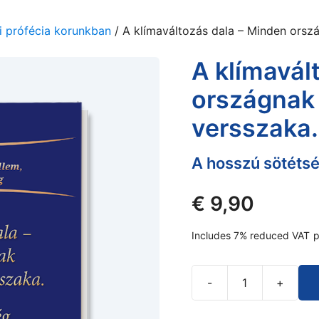
ni prófécia korunkban
/ A klímaváltozás dala – Minden ors
A klímavál
országnak
versszaka.
A hosszú sötétsé
€
9,90
Includes 7% reduced VAT
p
-
+
A
klímaváltozás