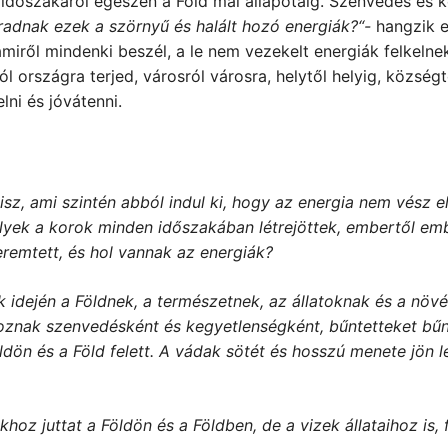
időszakáról egészen a Föld mai állapotáig. Szenvedés és k
radnak ezek a szörnyű és halált hozó energiák?“-
hangzik e
miről mindenki beszél, a le nem vezekelt energiák felkelnek
l országra terjed, városról városra, helytől helyig, községtő
ni és jóvátenni.
z, ami szintén abból indul ki, hogy az energia nem vész el
melyek a korok minden időszakában létrejöttek, embertől 
eremtett, és hol vannak az energiák?
k idején a Földnek, a természetnek, az állatoknak és a nö
nak szenvedésként és kegyetlenségként, bűntetteket bűnte
dön és a Föld felett. A vádak sötét és hosszú menete jön l
khoz juttat a Földön és a Földben, de a vizek
állataihoz is