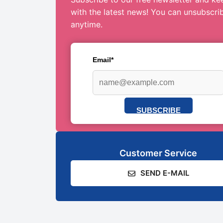
with the latest news! You can unsubscri
anytime.
Email*
SUBSCRIBE
Customer Service
SEND E-MAIL