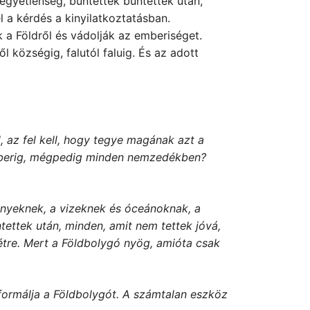
egyetlenség, bűntettek bűntettek után,
l a kérdés a kinyilatkoztatásban.
 a Földről és vádolják az emberiséget.
l községig, falutól faluig. És az adott
, az fel kell, hogy tegye magának azt a
emberig, mégpedig minden nemzedékben?
vényeknek, a vizeknek és óceánoknak, a
ttek után, minden, amit nem tettek jóvá,
étre. Mert a Földbolygó nyög, amióta csak
, formálja a Földbolygót. A számtalan eszköz