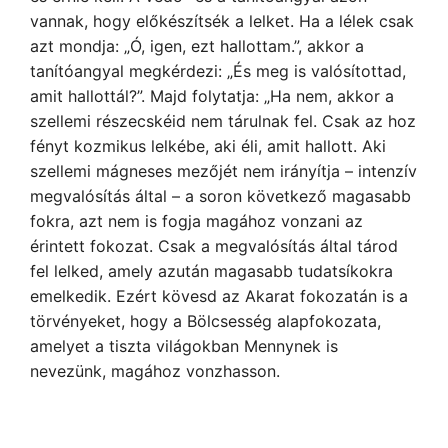
vannak, hogy előkészítsék a lelket. Ha a lélek csak
azt mondja: „Ó, igen, ezt hallottam.”, akkor a
tanítóangyal megkérdezi: „És meg is valósítottad,
amit hallottál?”. Majd folytatja: „Ha nem, akkor a
szellemi részecskéid nem tárulnak fel. Csak az hoz
fényt kozmikus lelkébe, aki éli, amit hallott. Aki
szellemi mágneses mezőjét nem irányítja – intenzív
megvalósítás által – a soron következő magasabb
fokra, azt nem is fogja magához vonzani az
érintett fokozat. Csak a megvalósítás által tárod
fel lelked, amely azután magasabb tudatsíkokra
emelkedik. Ezért kövesd az Akarat fokozatán is a
törvényeket, hogy a Bölcsesség alapfokozata,
amelyet a tiszta világokban Mennynek is
nevezünk, magához vonzhasson.