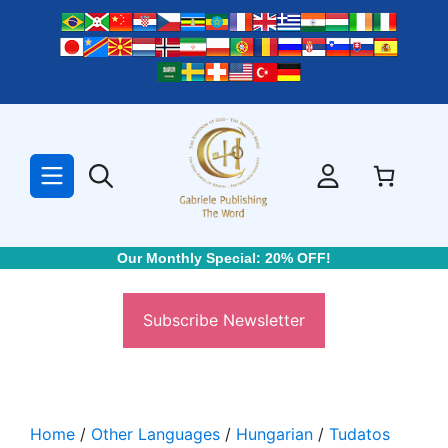
Skip
to
content
Our Monthly Special: 20% OFF!
Subscribe Newsletter
Home
/
Other Languages
/
Hungarian
/
Tudatos