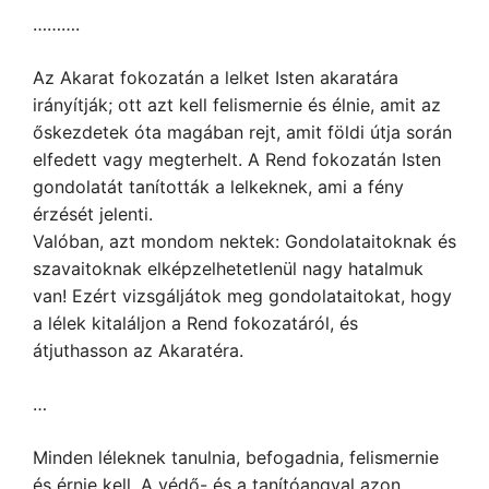
……….
Az Akarat fokozatán a lelket Isten akaratára
irányítják; ott azt kell felismernie és élnie, amit az
őskezdetek óta magában rejt, amit földi útja során
elfedett vagy megterhelt. A Rend fokozatán Isten
gondolatát tanították a lelkeknek, ami a fény
érzését jelenti.
Valóban, azt mondom nektek: Gondolataitoknak és
szavaitoknak elképzelhetetlenül nagy hatalmuk
van! Ezért vizsgáljátok meg gondolataitokat, hogy
a lélek kitaláljon a Rend fokozatáról, és
átjuthasson az Akaratéra.
…
Minden léleknek tanulnia, befogadnia, felismernie
és érnie kell. A védő- és a tanítóangyal azon