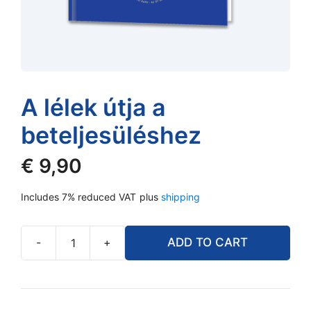
A lélek útja a
beteljesüléshez
€
9,90
Includes 7% reduced VAT
plus
shipping
-
+
ADD TO CART
A
lélek
útja
a