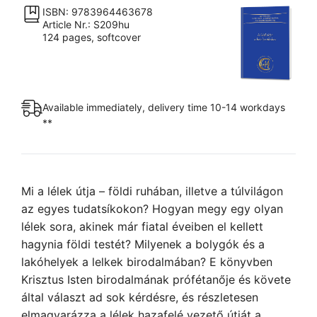
beteljesüléshez
ISBN: 9783964463678
Article Nr.: S209hu
quantity
124 pages, softcover
Available immediately, delivery time 10-14 workdays
**
Mi a lélek útja – földi ruhában, illetve a túlvilágon
az egyes tudatsíkokon? Hogyan megy egy olyan
lélek sora, akinek már fiatal éveiben el kellett
hagynia földi testét? Milyenek a bolygók és a
lakóhelyek a lelkek birodalmában? E könyvben
Krisztus Isten birodalmának prófétanője és követe
által választ ad sok kérdésre, és részletesen
elmagyarázza a lélek hazafelé vezető útját a