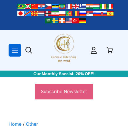
Skip
to
content
Our Monthly Special: 20% OFF!
Subscribe Newsletter
Home
/
Other