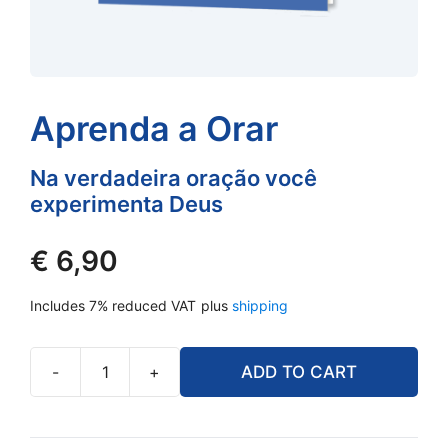
Aprenda a Orar
Na verdadeira oração você
experimenta Deus
€
6,90
Includes 7% reduced VAT
plus
shipping
-
+
ADD TO CART
Aprenda
a
Orar