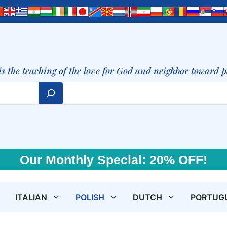
is the teaching of the love for God and neighbor toward 
Our Monthly Special: 20% OFF!
ITALIAN
POLISH
DUTCH
PORTUG