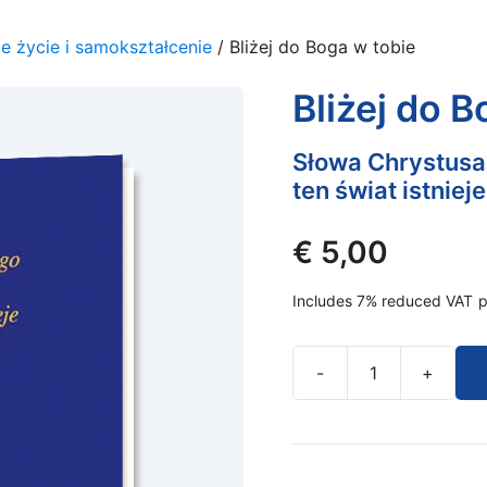
 życie i samokształcenie
/ Bliżej do Boga w tobie
Bliżej do B
Słowa Chrystusa
ten świat istnieje
€
5,00
Includes 7% reduced VAT
p
-
+
Bliżej
do
Boga
w