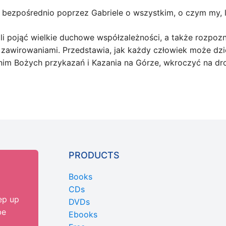
bezpośrednio poprzez Gabriele o wszystkim, o czym my, l
i pojąć wielkie duchowe współzależności, a także rozpoz
i zawirowaniami. Przedstawia, jak każdy człowiek może dz
im Bożych przykazań i Kazania na Górze, wkroczyć na dr
PRODUCTS
Books
CDs
ep up
DVDs
be
Ebooks