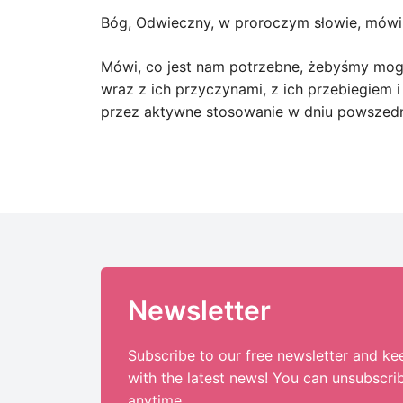
Bóg, Odwieczny, w proroczym słowie, mówi 
Mówi, co jest nam potrzebne, żebyśmy mogl
wraz z ich przyczynami, z ich przebiegiem 
przez aktywne stosowanie w dniu powszedn
Newsletter
Subscribe to our free newsletter and ke
with the latest news! You can unsubscri
anytime.