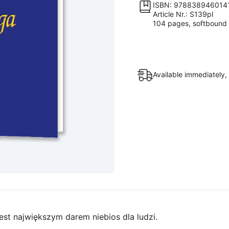
tobie
ISBN: 978838946014
Article Nr.: S139pl
quantity
104 pages, softbound
Available immediately,
t największym darem niebios dla ludzi.