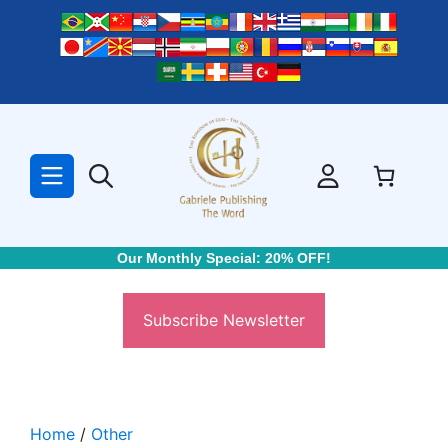
Skip
to
content
Our Monthly Special: 20% OFF!
Subscribe Newsletter
Home
/
Other