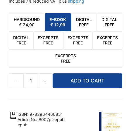
Includes 7% reduced VAT
plus
shipping
HARDBOUND
E-BOOK
DIGITAL
DIGITAL
€
24,90
€
12,99
FREE
FREE
DIGITAL
EXCERPTS
EXCERPTS
EXCERPTS
FREE
FREE
FREE
FREE
EXCERPTS
FREE
-
+
ADD TO CART
eBook
-
Esta
é
a
ISBN: 9783964460851
Article Nr.: B007pt-epub
Minha
epub
Palavra.