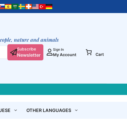
El
joven
y
el
profeta
[Digital]
people, nature and animals
quantity
Subscribe
Sign In
Cart
Newsletter
My Account
UESE
OTHER LANGUAGES