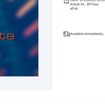
Article Nr.: BP10es
el
ePub
profeta
[Digital]
quantity
Available immediately, 