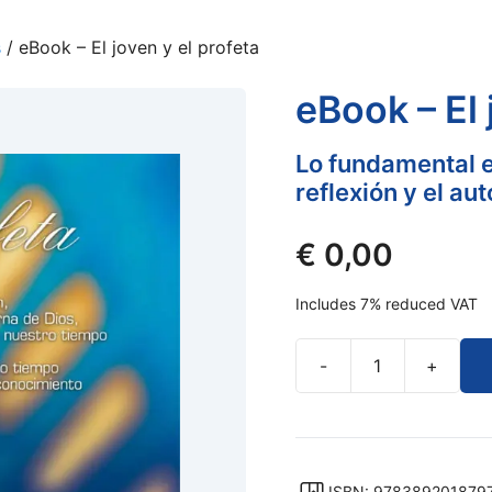
s
/ eBook – El joven y el profeta
eBook – El 
Lo fundamental e
reflexión y el a
€
0,00
Includes 7% reduced VAT
-
+
eBook
-
El
joven
y
ISBN: 978389201879