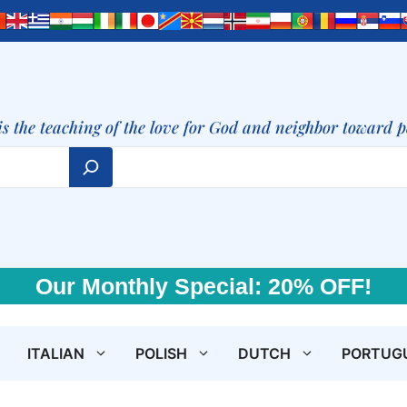
is the teaching of the love for God and neighbor toward 
Our Monthly Special: 20% OFF!
ITALIAN
POLISH
DUTCH
PORTUG