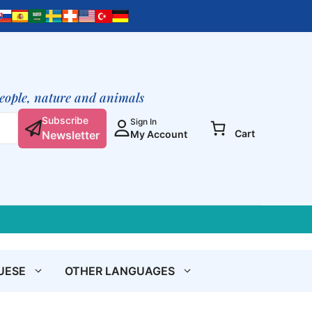
LUCE
ORIGINARIA
in
te
quantity
people, nature and animals
Subscribe
Sign In
Cart
Newsletter
My Account
UESE
OTHER LANGUAGES