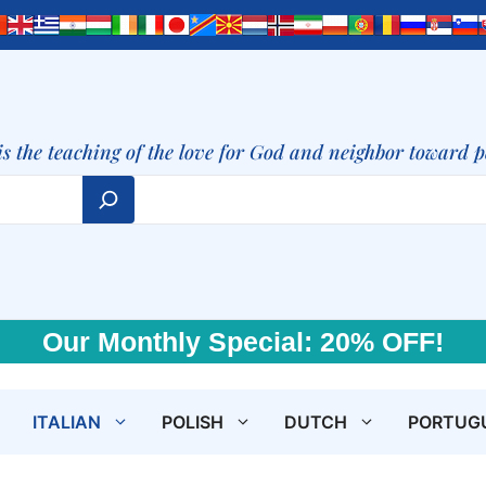
is the teaching of the love for God and neighbor toward 
Our Monthly Special: 20% OFF!
ITALIAN
POLISH
DUTCH
PORTUG