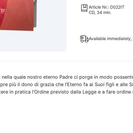
in
Article Nr.: D022IT
CD, 34 min.
te
quantity
Available immediately, 
– nella quale nostro eterno Padre ci porge in modo possent
 più il dono di grazia che l’Eterno fa ai Suoi figli e alle 
ere in pratica l’Ordine previsto dalla Legge e a fare ordine