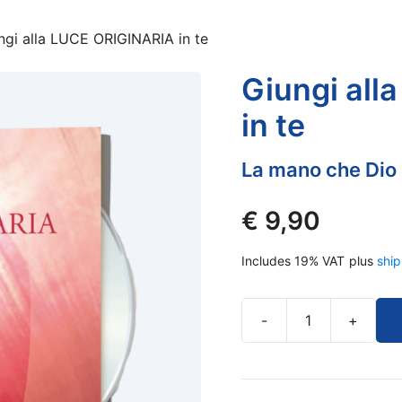
ngi alla LUCE ORIGINARIA in te
Giungi all
in te
La mano che Dio 
€
9,90
Includes 19% VAT
plus
ship
-
+
Giungi
alla
LUCE
ORIGINARIA