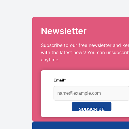
Newsletter
Subscribe to our free newsletter and ke
with the latest news! You can unsubscri
anytime.
Email*
SUBSCRIBE