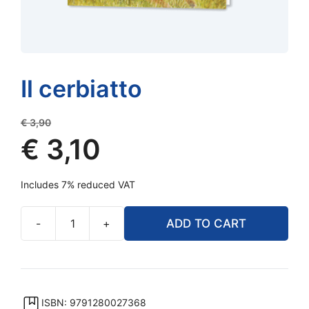
Il cerbiatto
Original
€
3,90
price
€
3,10
was:
Current
€ 3,90.
Includes 7% reduced VAT
price
is:
-
+
ADD TO CART
€ 3,10.
Il
cerbiatto
quantity
ISBN: 9791280027368