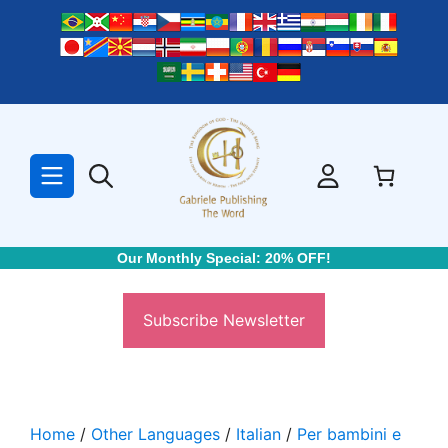
Skip
to
content
Our Monthly Special: 20% OFF!
Subscribe Newsletter
Home
/
Other Languages
/
Italian
/
Per bambini e