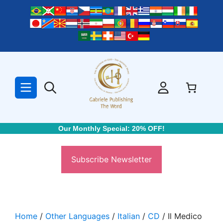
Skip
to
content
Our Monthly Special: 20% OFF!
Subscribe Newsletter
Home
/
Other Languages
/
Italian
/
CD
/ Il Medico