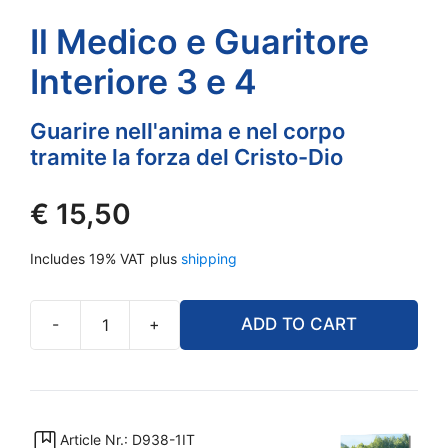
Il Medico e Guaritore
Interiore 3 e 4
Guarire nell'anima e nel corpo
tramite la forza del Cristo-Dio
€
15,50
Includes 19% VAT
plus
shipping
-
+
ADD TO CART
Il
Medico
e
Guaritore
Interiore
Article Nr.: D938-1IT