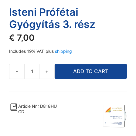
Isteni Prófétai
Gyógyítás 3. rész
€
7,00
Includes 19% VAT
plus
shipping
-
+
ADD TO CART
Isteni
Prófétai
Gyógyítás
3.
rész
Article Nr.: D818HU
CD
quantity