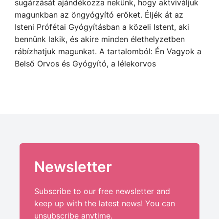
sugárzását ajándékozza nekünk, hogy aktviváljuk
magunkban az öngyógyító erőket. Éljék át az
Isteni Prófétai Gyógyításban a közeli Istent, aki
bennünk lakik, és akire minden élethelyzetben
rábízhatjuk magunkat. A tartalomból: Én Vagyok a
Belső Orvos és Gyógyító, a lélekorvos
Newsletter
Subscribe to our free newsletter and
keep up with the latest news! You can
unsubscribe anytime.