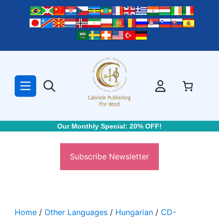
Skip
to
content
Our Monthly Special: 20% OFF!
Subscribe Newsletter
Home
/
Other Languages
/
Hungarian
/
CD-