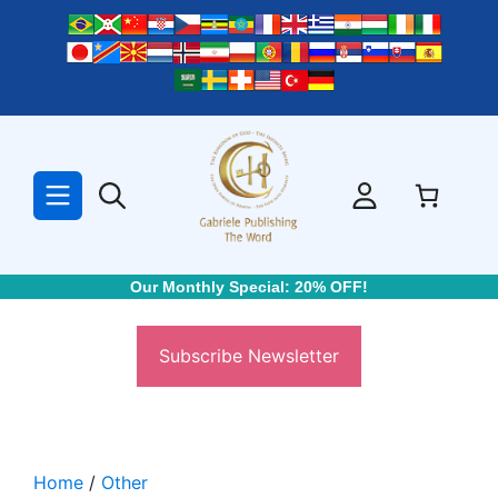
Skip
to
content
Our Monthly Special: 20% OFF!
Subscribe Newsletter
Home
/
Other