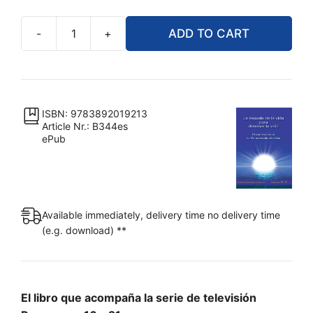
-
+
ADD TO CART
eBook
-
La
escuela
de
ISBN: 9783892019213
Article Nr.: B344es
la
ePub
vida
para
dominar
la
Available immediately, delivery time no delivery time
vida.
(e.g. download) **
Tomo
4
[Digital]
quantity
El libro que acompaña la serie de televisión