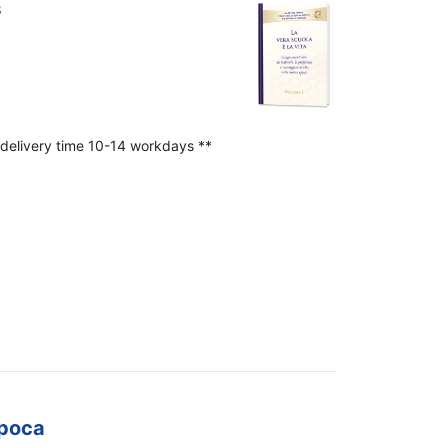
8
d
 delivery time 10-14 workdays **
epoca