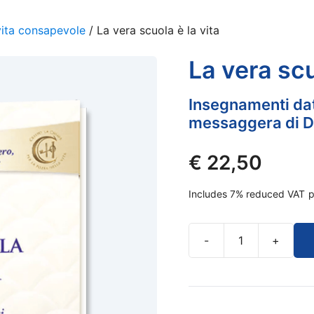
vita consapevole
/ La vera scuola è la vita
La vera scu
Insegnamenti dat
messaggera di Di
€
22,50
Includes 7% reduced VAT
p
-
+
La
vera
scuola
è