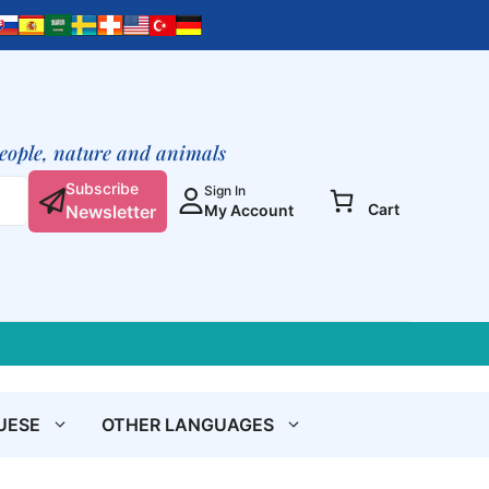
scuola
è
la
vita
quantity
people, nature and animals
Subscribe
Sign In
Cart
Newsletter
My Account
UESE
OTHER LANGUAGES