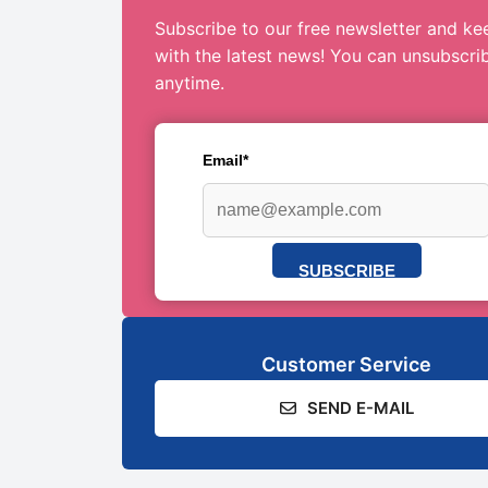
Subscribe to our free newsletter and ke
with the latest news! You can unsubscri
anytime.
Email*
SUBSCRIBE
Customer Service
SEND E-MAIL