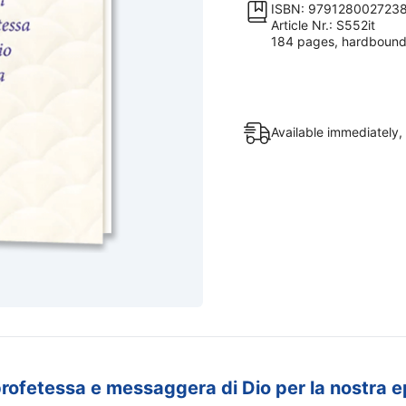
la
ISBN: 979128002723
Article Nr.: S552it
vita
184 pages, hardboun
quantity
Available immediately,
profetessa e messaggera di Dio per la nostra 