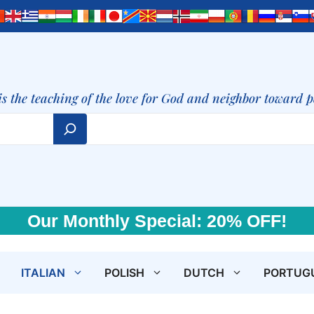
is the teaching of the love for God and neighbor toward 
Our Monthly Special: 20% OFF!
ITALIAN
POLISH
DUTCH
PORTUG