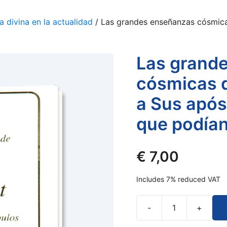
a divina en la actualidad
/ Las grandes enseñanzas cósmica
Las grand
cósmicas d
a Sus após
que podían
€
7,00
Includes 7% reduced VAT
-
+
Las
grandes