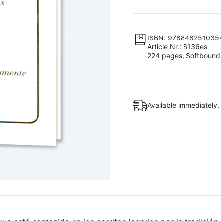
enseñanzas
cósmicas
de
ISBN: 978848251035
Article Nr.: S136es
Jesús
224 pages, Softbound
de
Nazaret
a
Sus
Available immediately,
apóstoles
y
discípulos
que
podían
captarla
quantity