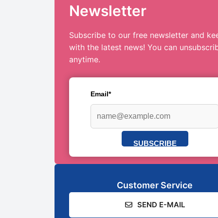
Newsletter
Subscribe to our free newsletter and ke
with the latest news! You can unsubscri
anytime.
Email*
SUBSCRIBE
Customer Service
SEND E-MAIL