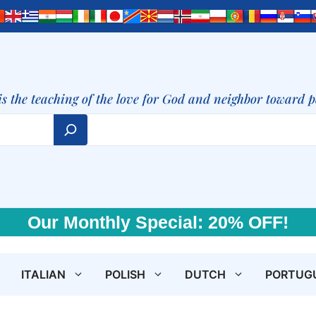
is the teaching of the love for God and neighbor toward 
Our Monthly Special: 20% OFF!
ITALIAN
POLISH
DUTCH
PORTUG