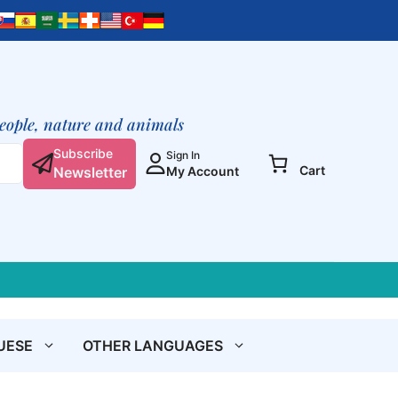
enseñanzas
cósmicas
de
Jesús
de
Nazaret
people, nature and animals
a
Subscribe
Sus
Sign In
Cart
Newsletter
My Account
apóstoles
y
discípulos
que
podían
captarla
quantity
UESE
OTHER LANGUAGES