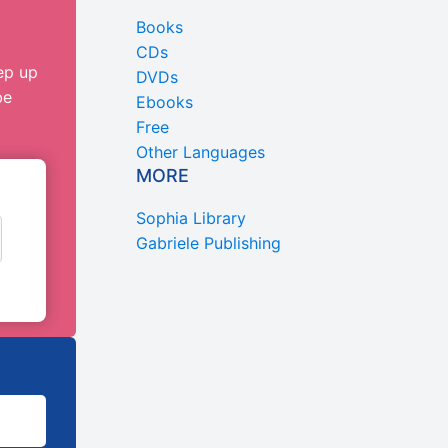
Books
CDs
ep up
DVDs
be
Ebooks
Free
Other Languages
MORE
Sophia Library
Gabriele Publishing