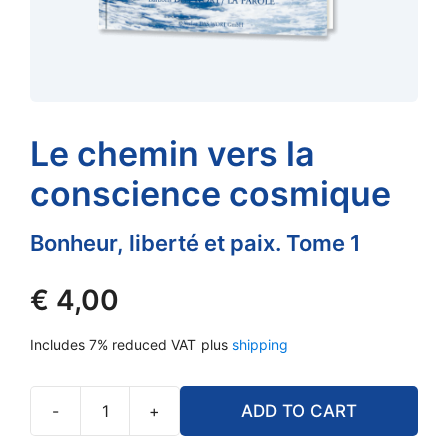
Le chemin vers la
conscience cosmique
Bonheur, liberté et paix. Tome 1
€
4,00
Includes 7% reduced VAT
plus
shipping
-
+
ADD TO CART
Le
chemin