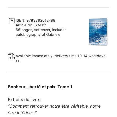
vers
la
conscience
ISBN: 9783892012788
Article Nr.: S341fr
cosmique
66 pages, softcover, includes
quantity
autobiography of Gabriele
Available immediately, delivery time 10-14 workdays
**
Bonheur, liberté et paix. Tome 1
Extraits du livre :
“Comment retrouver notre être véritable, notre
être intérieur ?