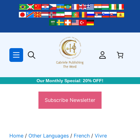
Skip
to
content
Our Monthly Special: 20% OFF!
Subscribe Newsletter
Home
/
Other Languages
/
French
/
Vivre