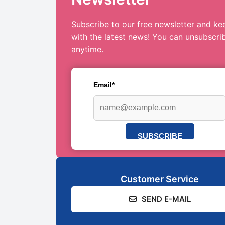
Subscribe to our free newsletter and ke
with the latest news! You can unsubscri
anytime.
Email*
SUBSCRIBE
Customer Service
SEND E-MAIL