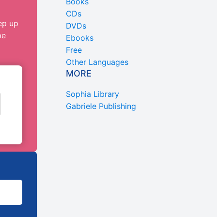
Books
CDs
ep up
DVDs
be
Ebooks
Free
Other Languages
MORE
Sophia Library
Gabriele Publishing