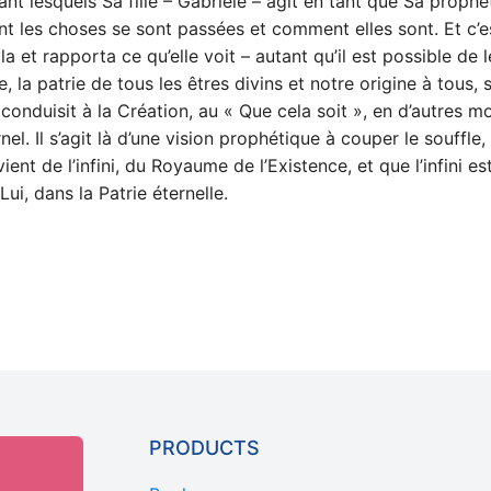
nt lesquels Sa fille – Gabriele – agit en tant que Sa prophét
Esprit
ent les choses se sont passées et comment elles sont. Et c’e
issu
a et rapporta ce qu’elle voit – autant qu’il est possible de 
de
 la patrie de tous les êtres divins et notre origine à tous, 
Son
conduisit à la Création, au « Que cela soit », en d’autres m
Esprit,
l. Il s’agit là d’une vision prophétique à couper le souffle
amour
 de l’infini, du Royaume de l’Existence, et que l’infini est
issu
Lui, dans la Patrie éternelle.
de
Son
amour
quantity
PRODUCTS