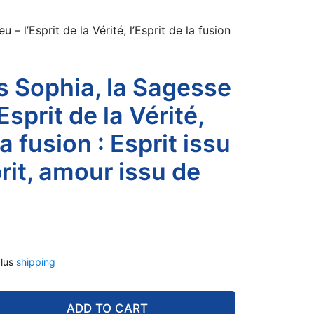
Son
Esprit,
 – l’Esprit de la Vérité, l’Esprit de la fusion
amour
issu
de
ys Sophia, la Sagesse
Son
amour
Esprit de la Vérité,
quantity
la fusion : Esprit issu
rit, amour issu de
lus
shipping
ADD TO CART