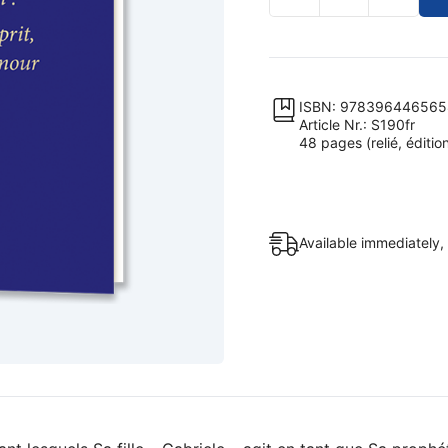
L'Ère
du
Lys
Sophia,
la
ISBN: 978396446565
Article Nr.: S190fr
Sagesse
48 pages (relié, éditio
de
Dieu
–
l’Esprit
Available immediately,
de
la
Vérité,
l’Esprit
de
la
fusion
: