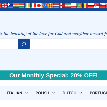
is the teaching of the love for God and neighbor toward 
Our Monthly Special: 20% OFF!
ITALIAN
POLISH
DUTCH
PORTUG