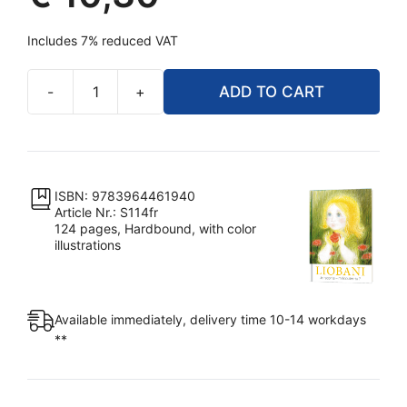
was:
Current
€ 12,90.
Includes 7% reduced VAT
price
is:
-
+
ADD TO CART
€ 10,30.
Liobani:
Je
raconte
-
m'écoutes-
ISBN: 9783964461940
Article Nr.: S114fr
tu
124 pages, Hardbound, with color
?
illustrations
quantity
Available immediately, delivery time 10-14 workdays
**