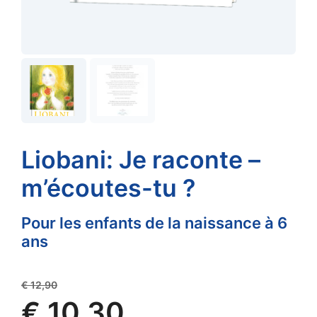
Liobani: Je raconte –
m’écoutes-tu ?
Pour les enfants de la naissance à 6
ans
Original
€
12,90
price
€
10,30