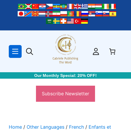
Skip
to
content
Our Monthly Special: 20% OFF!
Subscribe Newsletter
Home
/
Other Languages
/
French
/
Enfants et