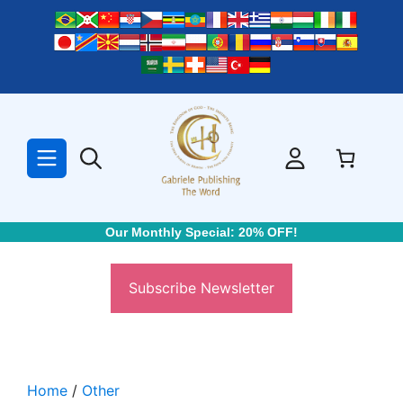
Skip
to
content
Our Monthly Special: 20% OFF!
Subscribe Newsletter
Home
/
Other