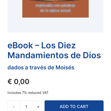
eBook – Los Diez
Mandamientos de Dios
dados a través de Moisés
€
0,00
Includes 7% reduced VAT
-
+
ADD TO CART
eBook