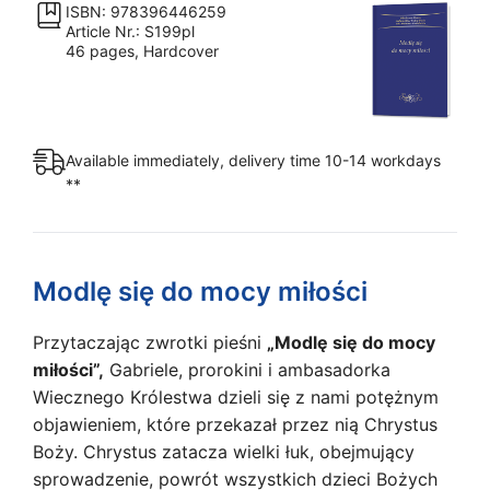
miłości
ISBN: 978396446259
Article Nr.: S199pl
quantity
46 pages, Hardcover
Available immediately, delivery time 10-14 workdays
**
Modlę się do mocy miłości
Przytaczając zwrotki pieśni
„Modlę się do mocy
miłości”,
Gabriele, prorokini i ambasa­dorka
Wiecznego Królestwa dzieli się z nami potężnym
objawieniem, które przekazał przez nią Chrystus
Boży. Chrystus zatacza wielki łuk, obejmujący
sprowadzenie, powrót wszystkich dzieci Bożych