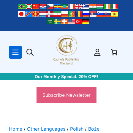
Skip
to
content
Our Monthly Special: 20% OFF!
Subscribe Newsletter
Home
/
Other Languages
/
Polish
/
Boże