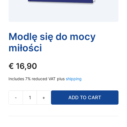
Modlę się do mocy
miłości
€
16,90
Includes 7% reduced VAT
plus
shipping
-
+
ADD TO CART
Modlę
się
do
mocy