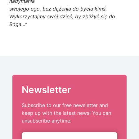
nadymania
swojego ego, bez dążenia do bycia kimś.
Wykorzystajmy swój dzień, by zbliżyć się do
Boga…”
Newsletter
Subscribe to our free newsletter and
keep up with the latest news! You can
unsubscribe anytime.