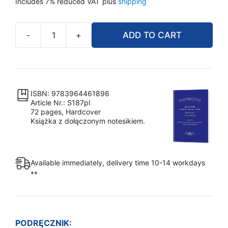
Includes 7% reduced VAT
plus
shipping
-
+
ADD TO CART
PODRĘCZNIK:
Epoka
Lilii,
wzniosły
czas
ISBN: 9783964461896
Article Nr.: S187pl
po
72 pages, Hardcover
czasie:
Książka z dołączonym notesikiem.
Bóg
w
nas
Available immediately, delivery time 10-14 workdays
i
**
my
w
Bogu
quantity
PODRĘCZNIK: