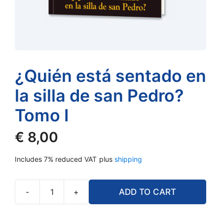
¿Quién está sentado en
la silla de san Pedro?
Tomo I
€
8,00
Includes 7% reduced VAT
plus
shipping
-
+
ADD TO CART
¿Quién
está