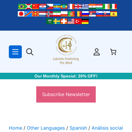
Skip
to
content
Our Monthly Special: 20% OFF!
Subscribe Newsletter
Home
/
Other Languages
/
Spanish
/
Análisis social