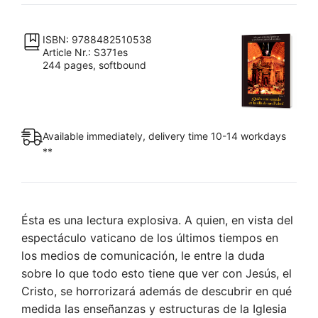
sentado
en
la
ISBN: 9788482510538
Article Nr.: S371es
silla
244 pages, softbound
de
san
Pedro?
Tomo
Available immediately, delivery time 10-14 workdays
I
**
quantity
Ésta es una lectura explosiva. A quien, en vista del
espectáculo vaticano de los últimos tiempos en
los medios de comunicación, le entre la duda
sobre lo que todo esto tiene que ver con Jesús, el
Cristo, se horrorizará además de descubrir en qué
medida las enseñanzas y estructuras de la Iglesia