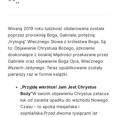
komunikacją
**
–
Gabriele
&
Bóg
Wiosną 2019 roku ludzkość obdarowana została
Ojciec
poprzez prorokinię Boga, Gabriele, potężną
–
„trylogią” Wiecznego Słowa z królestwa Boga. Są
Wieczne
to: Objawienie Chrystusa Bożego, szkolenie
Słowo
doskonalące z boskiej Mądrości przekazane przez
quantity
Gabriele oraz objawienie Boga Ojca, Wiecznego
Wszech-Jedynego. Teraz opublikowane zostały
pierwszy raz w formie książki.
„Przyjdę wkrótce! Jam Jest Chrystus
Boży“
W swoim objawieniu Chrystus zatacza
łuk od zarania upadku do wschodu Nowego
Czasu – to epoka mesjańska i
sophiańska.
Przed dwoma tysiącami lat