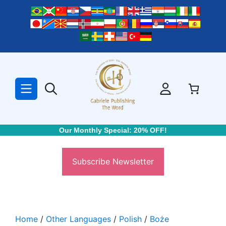
Skip
to
content
Our Monthly Special: 20% OFF!
Subscribe Newsletter
Home
/
Other Languages
/
Polish
/
Boże