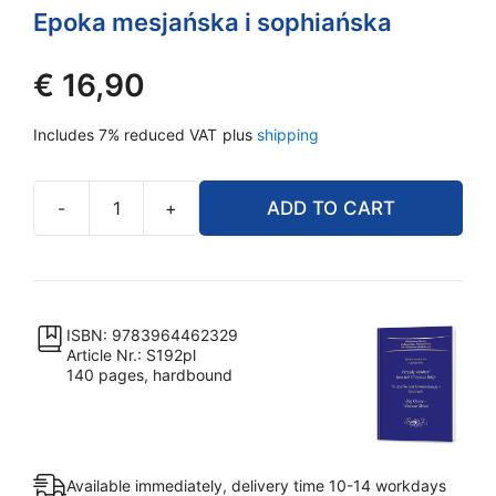
Epoka mesjańska i sophiańska
€
16,90
Includes 7% reduced VAT
plus
shipping
-
+
ADD TO CART
Trylogia:
Przyjdę
wkrótce!
Jam
Jest
ISBN: 9783964462329
Article Nr.: S192pl
Chrystus
140 pages, hardbound
Boży
&
Wszystko
jest
Available immediately, delivery time 10-14 workdays