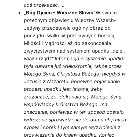
coś przekazać. …
„Bóg Ojciec – Wieczne Słowo”
W swoim
potężnym objawieniu Wieczny Wszech-
Jedyny przedstawia ogólny obraz od
początku walki sił przeciwnych boskiej
Miłości i Mądrości aż do zakończenia
zwycięstwem nad systemem upadku „dziel,
wiąż i rządź“.
Informacja o systemie upadku
była dawana już wielokrotnie, także przez
Mojego Syna, Chrystusa Bożego, niegdyś w
Jezusie z Nazaretu. Ponowne objaśnianie
procesu upadku jest istotne, żeby
zrozumieć, że „dokonało się“Mojego Syna,
współwładcy królestwa Bożego, ma
znaczenie, ponieważ w ten sposób zostało
wdrożone sprowadzenie do domu chętnych
synów i córek i tym samym wyzwolenie z
przywiązania do krainy upadku. Koniec