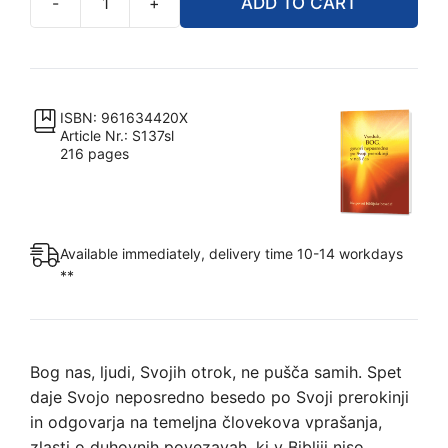
-
+
ADD TO CART
Vseduh,
Bog,
govori
neposredno
po
ISBN: 961634420X
Article Nr.: S137sl
Svoji
216 pages
prerokinji
v
naš
čas
Available immediately, delivery time 10-14 workdays
quantity
**
Bog nas, ljudi, Svojih otrok, ne pušča samih. Spet
daje Svojo neposredno besedo po Svoji prerokinji
in odgovarja na temeljna človekova vprašanja,
zlasti o duhovnih povezavah, ki v Bibliji niso