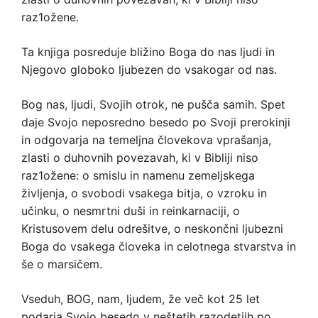
raz1ožene.
Ta knjiga posreduje bližino Boga do nas ljudi in
Njegovo globoko ljubezen do vsakogar od nas.
Bog nas, ljudi, Svojih otrok, ne pušča samih. Spet
daje Svojo neposredno besedo po Svoji prerokinji
in odgovarja na temeljna človekova vprašanja,
zlasti o duhovnih povezavah, ki v Bibliji niso
raz1ožene: o smislu in namenu zemeljskega
življenja, o svobodi vsakega bitja, o vzroku in
učinku, o nesmrtni duši in reinkarnaciji, o
Kristusovem delu odrešitve, o neskončni ljubezni
Boga do vsakega človeka in celotnega stvarstva in
še o marsičem.
Vseduh, BOG, nam, ljudem, že več kot 25 let
podarja Svojo besedo v neštetih razodetjih po