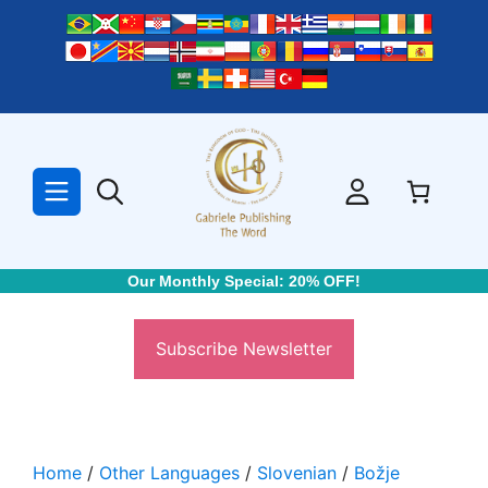
Skip
to
content
Our Monthly Special: 20% OFF!
Subscribe Newsletter
Home
/
Other Languages
/
Slovenian
/
Božje