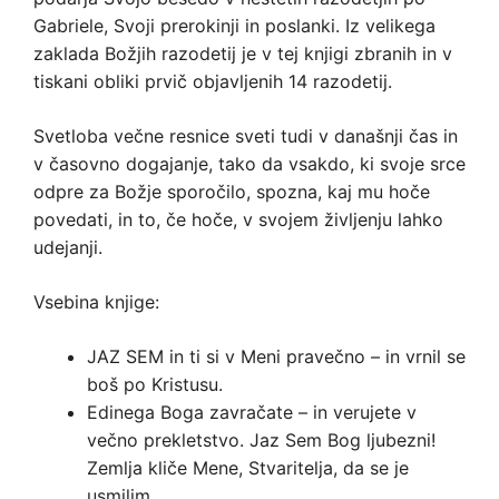
Gabriele, Svoji prerokinji in poslanki. Iz velikega
zaklada Božjih razodetij je v tej knjigi zbranih in v
tiskani obliki prvič objavljenih 14 razodetij.
Svetloba večne resnice sveti tudi v današnji čas in
v časovno dogajanje, tako da vsakdo, ki svoje srce
odpre za Božje sporočilo, spozna, kaj mu hoče
povedati, in to, če hoče, v svojem življenju lahko
udejanji.
Vsebina knjige:
JAZ SEM in ti si v Meni pravečno – in vrnil se
boš po Kristusu.
Edinega Boga zavračate – in verujete v
večno prekletstvo. Jaz Sem Bog ljubezni!
Zemlja kliče Mene, Stvaritelja, da se je
usmilim.