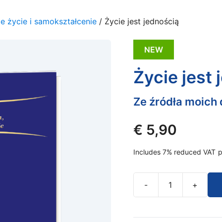
 życie i samokształcenie
/ Życie jest jednością
NEW
Życie jest
Ze źródła moich
€
5,90
Includes 7% reduced VAT
p
-
+
Życie
jest
jednością