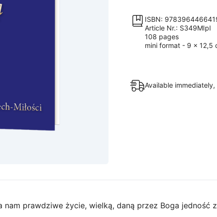
quantity
ISBN: 978396446641
Article Nr.: S349MIpl
108 pages
mini format - 9 x 12,5
Available immediately,
a nam prawdziwe życie, wielką, daną przez Boga jedność z