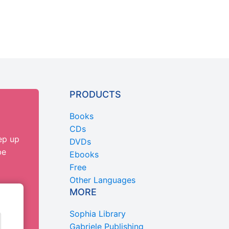
PRODUCTS
Books
CDs
ep up
DVDs
be
Ebooks
Free
Other Languages
MORE
Sophia Library
Gabriele Publishing