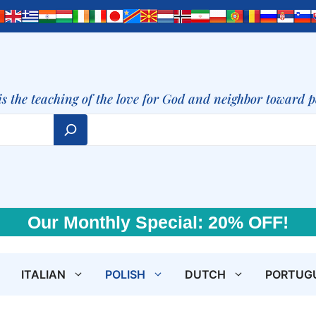
is the teaching of the love for God and neighbor toward 
Our Monthly Special: 20% OFF!
ITALIAN
POLISH
DUTCH
PORTUG