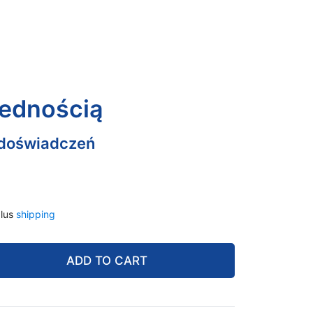
 jednością
 doświadczeń
lus
shipping
ADD TO CART