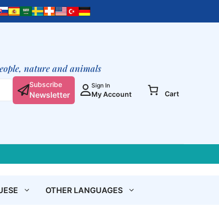
jednością
quantity
people, nature and animals
Subscribe
Sign In
Cart
Newsletter
My Account
UESE
OTHER LANGUAGES