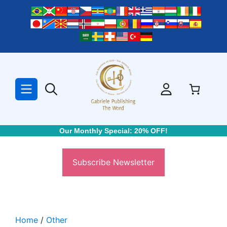
Skip
to
content
Our Monthly Special: 20% OFF!
Subscribe Newsletter
Home
/
Other