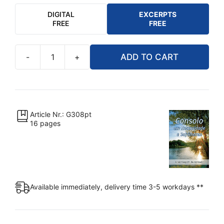
DIGITAL
EXCERPTS
FREE
FREE
-
+
ADD TO CART
Consolo
em
Necessidade
e
Sofrimento
Article Nr.: G308pt
16 pages
quantity
Available immediately, delivery time 3-5 workdays **