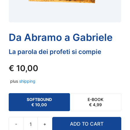
Da Abramo a Gabriele
La parola dei profeti si compie
€
10,00
plus
shipping
SOFTBOUND
E-BOOK
€
10,00
€
4,99
-
+
ADD TO CART
Da