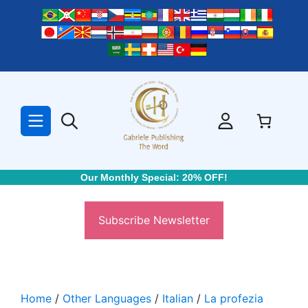
Skip
to
content
Our Monthly Special: 20% OFF!
Subscribe Newsletter
Home
/
Other Languages
/
Italian
/
La profezia