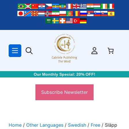
Skip
to
content
Our Monthly Special: 20% OFF!
Subscribe Newsletter
Home
/
Other Languages
/
Swedish
/
Free
/ Släpp