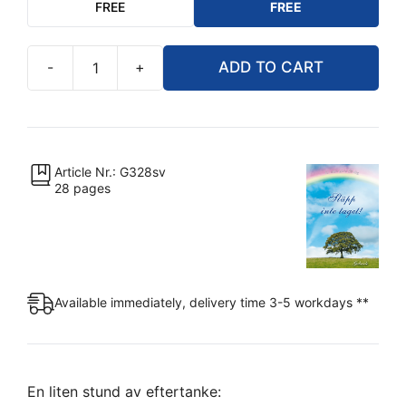
FREE
FREE
-
+
ADD TO CART
Släpp
inte
taget!
-
Gratis
Article Nr.: G328sv
28 pages
broschyr
quantity
Available immediately, delivery time 3-5 workdays **
En liten stund av eftertanke: