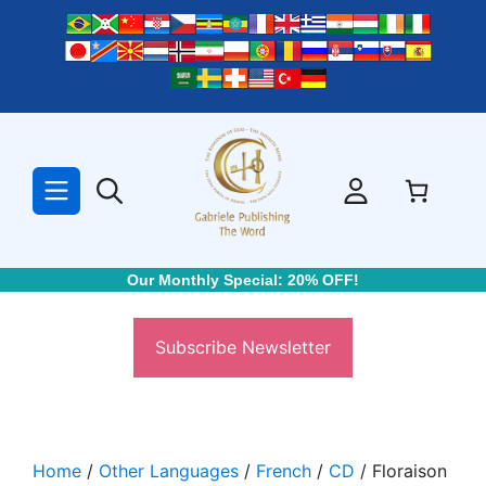
Skip
to
content
Our Monthly Special: 20% OFF!
Subscribe Newsletter
Home
/
Other Languages
/
French
/
CD
/ Floraison