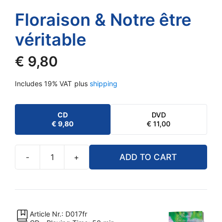
Floraison & Notre être
véritable
€
9,80
Includes 19% VAT
plus
shipping
CD
DVD
€
9,80
€
11,00
-
+
ADD TO CART
Floraison
&
Notre
être
véritable
Article Nr.: D017fr