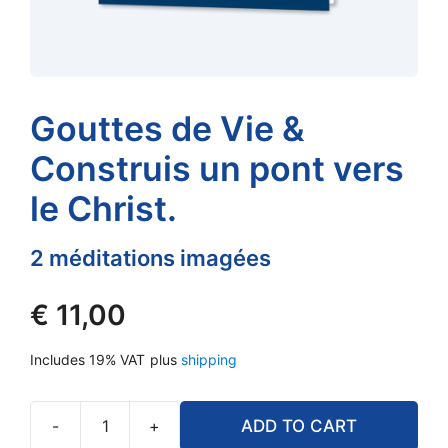
Gouttes de Vie &
Construis un pont vers
le Christ.
2 méditations imagées
€
11,00
Includes 19% VAT
plus
shipping
-
+
ADD TO CART
Gouttes