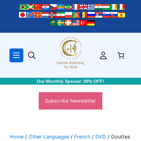
Skip
to
content
Our Monthly Special: 20% OFF!
Subscribe Newsletter
Home
/
Other Languages
/
French
/
DVD
/ Gouttes