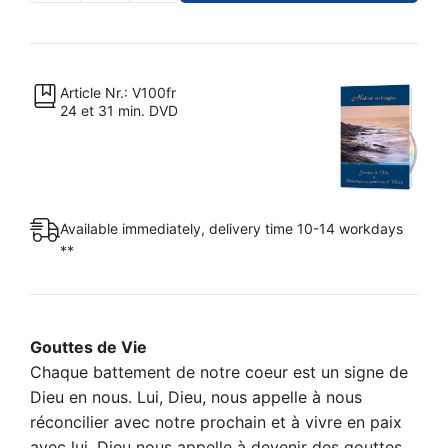
de
Vie
&
Construis
Article Nr.: V100fr
24 et 31 min. DVD
un
pont
vers
le
Christ.
Available immediately, delivery time 10-14 workdays
quantity
**
Gouttes de Vie
Chaque battement de notre coeur est un signe de
Dieu en nous. Lui, Dieu, nous appelle à nous
réconcilier avec notre prochain et à vivre en paix
avec lui. Dieu nous appelle à devenir des gouttes