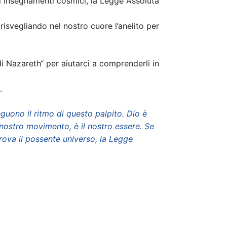
ndi insegnamenti cosmici, la Legge Assoluta
, risvegliando nel nostro cuore l’anelito per
di Nazareth“ per aiutarci a comprenderli in
.
 seguono il ritmo di questo palpito. Dio è
l nostro movimento, è il nostro essere.
Se
rova il possente universo, la Legge