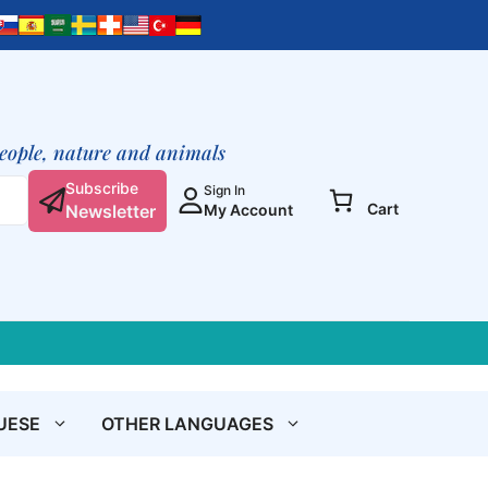
insegnamenti
cosmici
di
Gesù
di
Nazareth
people, nature and animals
quantity
Subscribe
Sign In
Cart
Newsletter
My Account
UESE
OTHER LANGUAGES