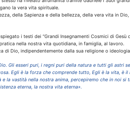
sto stesso ha rivelato all’umanità tramite Gabriele i Suoi gra
gano la vera vita spirituale.
rezza, della Sapienza e della bellezza, della vera vita in Dio
a spiegato i testi dei “Grandi Insegnamenti Cosmici di Gesù 
atica nella nostra vita quotidiana, in famiglia, al lavoro.
ca di Dio, indipendentemente dalla sua religione o ideologia
io. Gli esseri puri, i regni puri della natura e tutti gli astri
sa. Egli è la forza che comprende tutto, Egli è la vita, è i
e la vastità nella nostra anima, percepiremo che in noi si t
sistenza eterna, la nostra vita eterna».