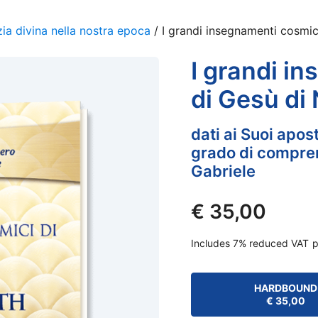
ia divina nella nostra epoca
/ I grandi insegnamenti cosmic
I grandi i
di Gesù di
dati ai Suoi apos
grado di compren
Gabriele
€
35,00
Includes 7% reduced VAT
p
HARDBOUND
€
35,00