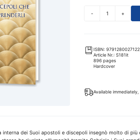
-
+
I
grandi
insegnamenti
cosmici
di
ISBN: 9791280027122
Article Nr.: S181it
Gesù
896 pages
di
Hardcover
Nazareth
quantity
Available immediately,
 interna dei Suoi apostoli e discepoli insegnò molto di più 