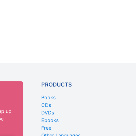
PRODUCTS
Books
CDs
ep up
DVDs
be
Ebooks
Free
Other Languages