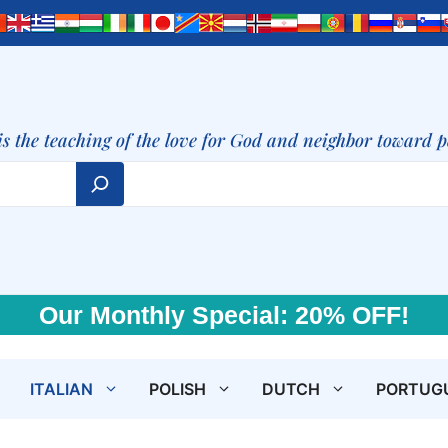
is the teaching of the love for God and neighbor toward 
Our Monthly Special: 20% OFF!
ITALIAN
POLISH
DUTCH
PORTUG