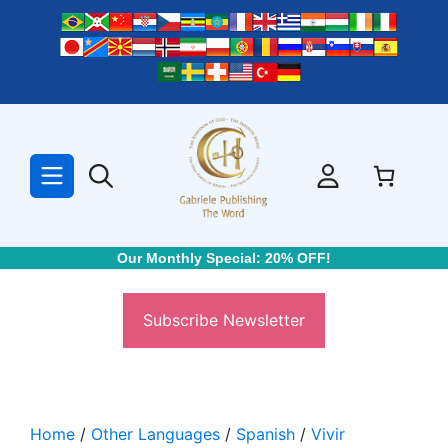
Skip
to
content
Our Monthly Special: 20% OFF!
Subscribe Newsletter
Home
/
Other Languages
/
Spanish
/
Vivir