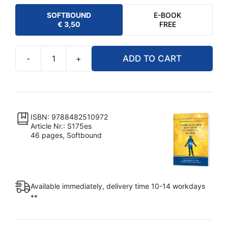
SOFTBOUND
E-BOOK
€
3,50
FREE
-
+
ADD TO CART
La
palabra
de
los
astros
ISBN: 9788482510972
Article Nr.: S175es
al
46 pages, Softbound
ser
humano
al
microcosmos,
Available immediately, delivery time 10-14 workdays
y
**
a
su