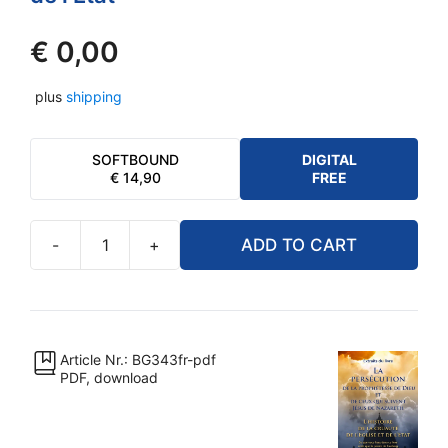
€
0,00
plus
shipping
SOFTBOUND
DIGITAL
€
14,90
FREE
-
+
ADD TO CART
PDF
(extraits
du
livre)
-
Article Nr.: BG343fr-pdf
PDF, download
La
persécution
de