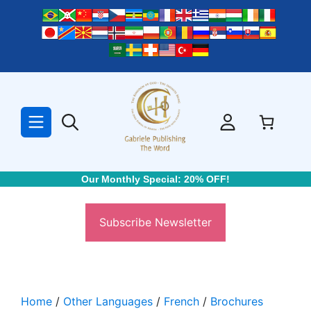
Skip
to
content
Our Monthly Special: 20% OFF!
Subscribe Newsletter
Home
/
Other Languages
/
French
/
Brochures