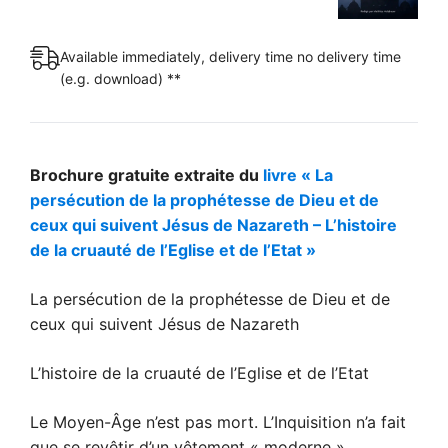
la
prophétesse
Available immediately, delivery time no delivery time
de
(e.g. download) **
Dieu
et
de
ceux
Brochure gratuite extraite du
livre « La
qui
persécution de la prophétesse de Dieu et de
suivent
ceux qui suivent Jésus de Nazareth – L’histoire
Jésus
de la cruauté de l’Eglise et de l’Etat »
de
Nazareth
La persécution de la prophétesse de Dieu et de
[Digital]
ceux qui suivent Jésus de Nazareth
quantity
L’histoire de la cruauté de l’Eglise et de l’Etat
Le Moyen-Âge n’est pas mort. L’Inquisition n’a fait
que se revêtir d’un vêtement « moderne »…