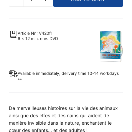
L’école
de
Liobani
•
1
Article Nr.: V420fr
6 x 12 min. env. DVD
quantity
Available immediately, delivery time 10-14 workdays
**
De merveilleuses histoires sur la vie des animaux
ainsi que des elfes et des nains qui aident de
manière invisible dans la nature, enchantent le
cœur des enfants… et des adultes !