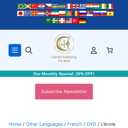
Skip
to
content
Our Monthly Special: 20% OFF!
Subscribe Newsletter
Home
/
Other Languages
/
French
/
DVD
/ L’école