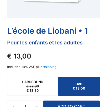
L’école de Liobani • 1
Pour les enfants et les adultes
€
13,00
Includes 19% VAT
plus
shipping
HARDBOUND
DVD
€
22,90
ORIGINAL
CURRENT
€
13,00
€
18,30
PRICE
PRICE
WAS:
IS:
€ 22,90.
€ 18,30.
-
+
ADD TO CART