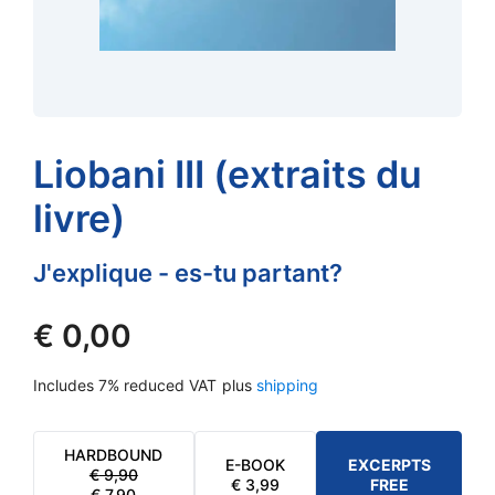
Liobani III (extraits du
livre)
J'explique - es-tu partant?
€
0,00
Includes 7% reduced VAT
plus
shipping
HARDBOUND
E-BOOK
EXCERPTS
€
9,90
ORIGINAL
CURRENT
€
3,99
FREE
€
7,90