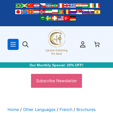
Skip
to
content
Our Monthly Special: 20% OFF!
Subscribe Newsletter
Home
/
Other Languages
/
French
/
Brochures