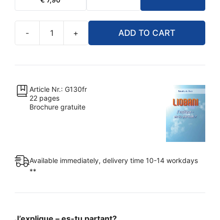
PRICE
PRICE
WAS:
IS:
€ 9,90.
€ 7,90.
-
+
ADD TO CART
Liobani
III
(extraits
du
livre)
Article Nr.: G130fr
22 pages
quantity
Brochure gratuite
Available immediately, delivery time 10-14 workdays
**
J’explique – es-tu partant?