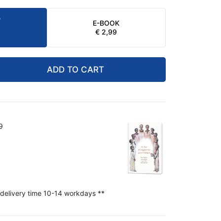
D
E-BOOK
NAL
ENT
€
2,99
.
.
ADD TO CART
9
 delivery time 10-14 workdays **