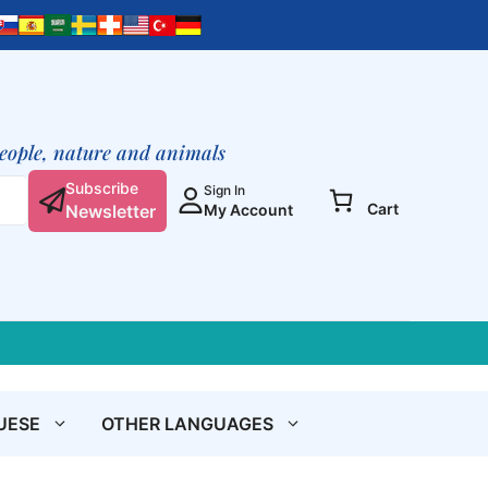
was:
is:
Mandamentos
€ 6,90.
€ 5,50.
para
Crianças
(livro
de
bolso)
people, nature and animals
quantity
Subscribe
Sign In
Cart
Newsletter
My Account
UESE
OTHER LANGUAGES