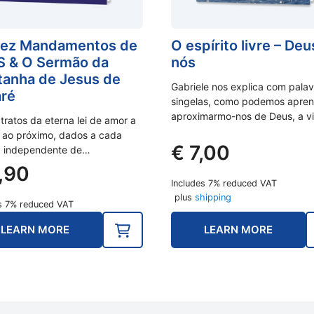
Dez Mandamentos de
O espírito livre – De
 & O Sermão da
nós
anha de Jesus de
Gabriele nos explica com palav
ré
singelas, como podemos apren
aproximarmo-nos de Deus, a v
tratos da eterna lei de amor a
 ao próximo, dados a cada
€
7,00
 independente de…
,90
Includes 7% reduced VAT
plus
shipping
s 7% reduced VAT
LEARN MORE
LEARN MORE