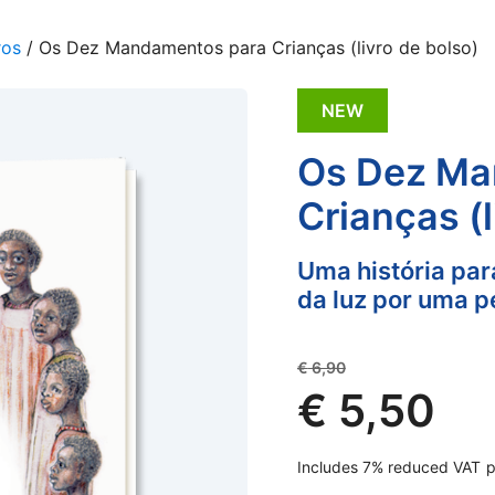
ros
/ Os Dez Mandamentos para Crianças (livro de bolso)
NEW
Os Dez Ma
Crianças (l
Uma história para
da luz por uma p
Original
€
6,90
price
€
5,50
was:
Current
€ 6,90.
Includes 7% reduced VAT
p
price