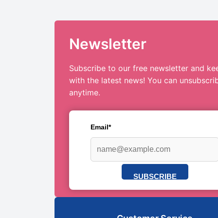
Newsletter
Subscribe to our free newsletter and ke
with the latest news! You can unsubscri
anytime.
Email*
SUBSCRIBE