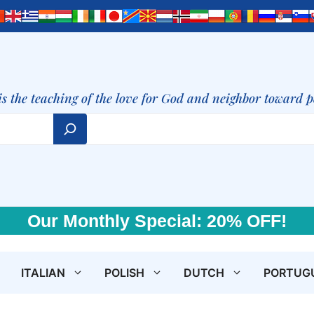
is the teaching of the love for God and neighbor toward 
Our Monthly Special: 20% OFF!
ITALIAN
POLISH
DUTCH
PORTUG