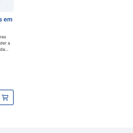
us em
ras
der a
ida…