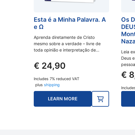
Esta é a Minha Palavra. A
Os 
e Ω
DEUS
Mont
Aprenda diretamente de Cristo
Naza
mesmo sobre a verdade – livre de
toda opinião e interpretação de…
Leia ex
Deus e
€
24,90
pessoa
€
8
Includes 7% reduced VAT
plus
shipping
Include
LEARN MORE