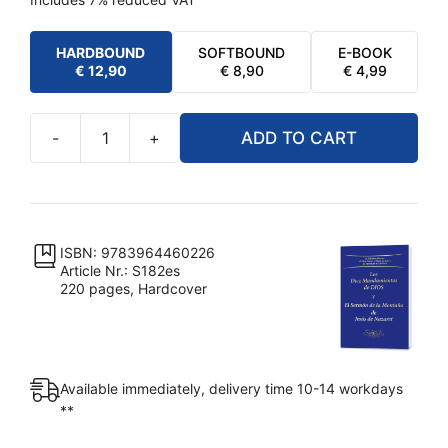
HARDBOUND
SOFTBOUND
E-BOOK
€
12,90
€
8,90
€
4,99
-
+
ADD TO CART
Los
Diez
Mandamientos
de
DIOS
ISBN: 9783964460226
Article Nr.: S182es
y
220 pages, Hardcover
El
Sermón
de
la
Available immediately, delivery time 10-14 workdays
Montaña
**
de