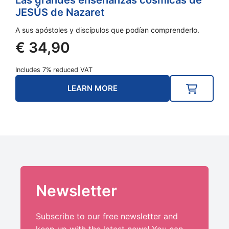
JESÚS de Nazaret
A sus apóstoles y discípulos que podían comprenderlo.
€
34,90
Includes 7% reduced VAT
LEARN MORE
Newsletter
Subscribe to our free newsletter and
keep up with the latest news! You can