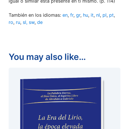
igual o similar está presente en ti mismo. (p. 114)
También en los idiomas:
en
,
fr
,
gr
,
hu
,
it
,
nl
,
pl
,
pt
,
ro
,
ru
,
sl,
sw
,
de
You may also like…