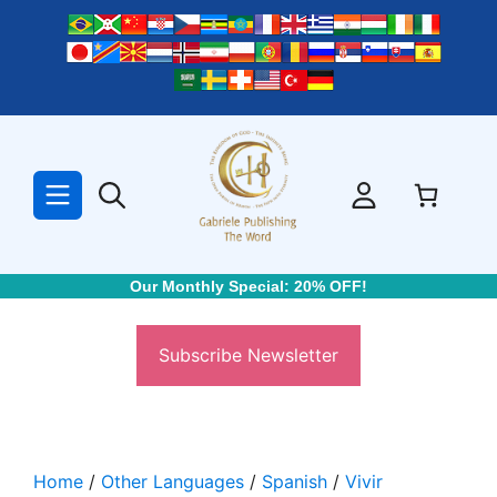
Skip
to
content
Our Monthly Special: 20% OFF!
Subscribe Newsletter
Home
/
Other Languages
/
Spanish
/
Vivir