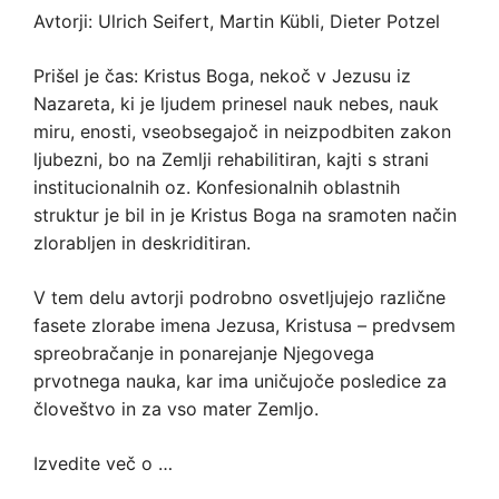
Avtorji: Ulrich Seifert, Martin Kübli, Dieter Potzel
Prišel je čas: Kristus Boga, nekoč v Jezusu iz
Nazareta, ki je ljudem prinesel nauk nebes, nauk
miru, enosti, vseobsegajoč in neizpodbiten zakon
ljubezni, bo na Zemlji rehabilitiran, kajti s strani
institucionalnih oz. Konfesionalnih oblastnih
struktur je bil in je Kristus Boga na sramoten način
zlorabljen in deskriditiran.
V tem delu avtorji podrobno osvetljujejo različne
fasete zlorabe imena Jezusa, Kristusa – predvsem
spreobračanje in ponarejanje Njegovega
prvotnega nauka, kar ima uničujoče posledice za
človeštvo in za vso mater Zemljo.
Izvedite več o …