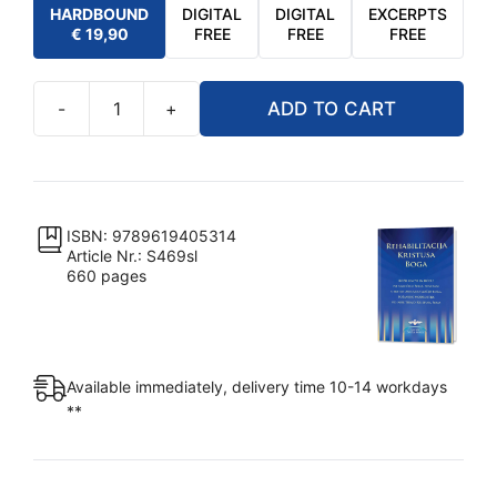
HARDBOUND
DIGITAL
DIGITAL
EXCERPTS
€
19,90
FREE
FREE
FREE
-
+
ADD TO CART
Rehabilitacija
Kristusa
Boga
quantity
ISBN: 9789619405314
Article Nr.: S469sl
660 pages
Available immediately, delivery time 10-14 workdays
**