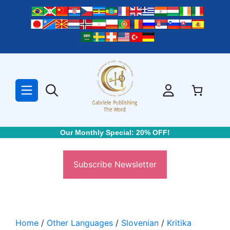
Skip
to
content
Our Monthly Special: 20% OFF!
Subscribe Newsletter
Home
/
Other Languages
/
Slovenian
/
Kritika