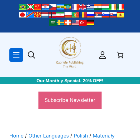
Skip
to
content
Our Monthly Special: 20% OFF!
Subscribe Newsletter
Home
/
Other Languages
/
Polish
/
Materiały