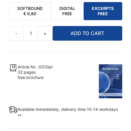
SOFTBOUND
DIGITAL
EXCERPTS
€
9,80
FREE
FREE
-
+
ADD TO CART
Reinkarnacja
Dar
łaski
życia.
Jaki
Article Nr.: G310pl
32 pages
jest
free brochure
cel
podróży
mojej
duszy?
Available immediately, delivery time 10-14 workdays
quantity
**