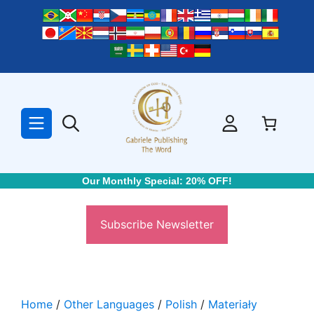
Skip
to
content
Our Monthly Special: 20% OFF!
Subscribe Newsletter
Home
/
Other Languages
/
Polish
/
Materiały