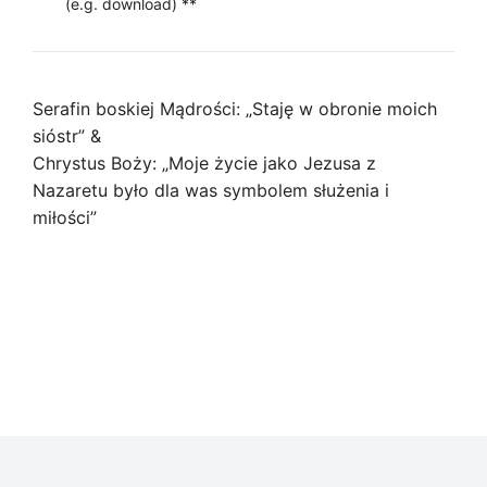
(e.g. download) **
quantity
Serafin boskiej Mądrości: „Staję w obronie moich
sióstr” &
Chrystus Boży: „Moje życie jako Jezusa z
Nazaretu było dla was symbolem służenia i
miłości”