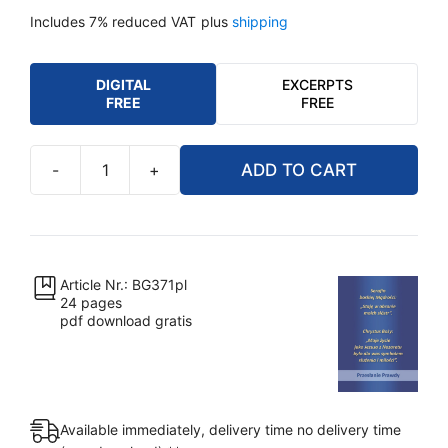
Includes 7% reduced VAT
plus
shipping
DIGITAL
EXCERPTS
FREE
FREE
-
+
ADD TO CART
PDF
-
Serafin
boskiej
Mądrości:
Article Nr.: BG371pl
24 pages
„Staję
pdf download gratis
w
obronie
moich
sióstr”
Available immediately, delivery time no delivery time
[Digital]