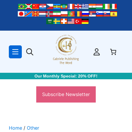
Skip
to
content
Our Monthly Special: 20% OFF!
Subscribe Newsletter
Home
/
Other