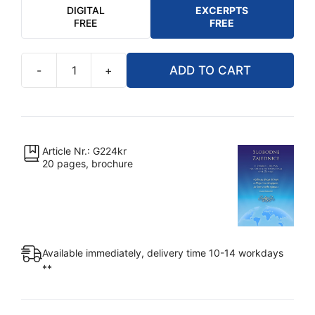
DIGITAL
EXCERPTS
FREE
FREE
-
+
ADD TO CART
Slobodne
zajednice
u
znaku
ljiljana
Article Nr.: G224kr
20 pages, brochure
(Booklet)
quantity
Available immediately, delivery time 10-14 workdays
**