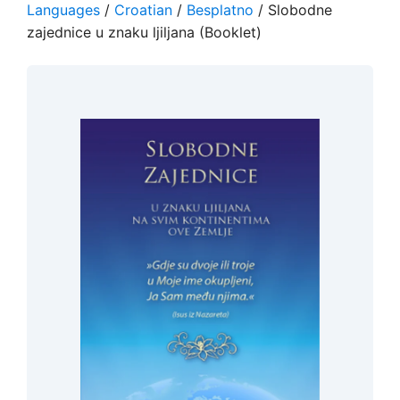
Languages
/
Croatian
/
Besplatno
/ Slobodne
zajednice u znaku ljiljana (Booklet)