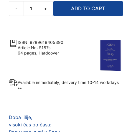
-
+
ADD TO CART
UČBENIK:
Doba
lilije,
visoki
čas
ISBN: 9789619405390
Article Nr.: S187sl
po
64 pages, Hardcover
času:
Bog
v
nas
Available immediately, delivery time 10-14 workdays
in
**
mi
v
Bogu
quantity
Doba lilije,
visoki čas po času: