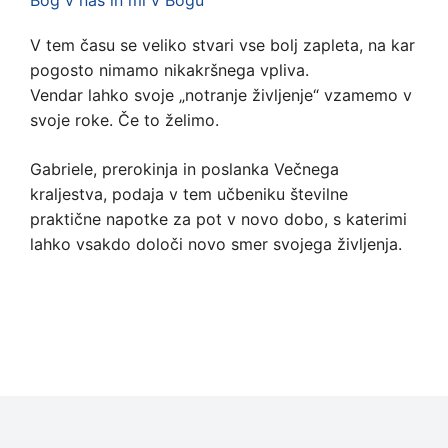
Bog v nas in mi v Bogu
V tem času se veliko stvari vse bolj zapleta, na kar
pogosto nimamo nikakršnega vpliva.
Vendar lahko svoje „notranje življenje“ vzamemo v
svoje roke. Če to želimo.
Gabriele, prerokinja in poslanka Večnega
kraljestva, podaja v tem učbeniku številne
praktične napotke za pot v novo dobo, s katerimi
lahko vsakdo določi novo smer svojega življenja.