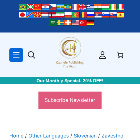
Skip
to
content
Our Monthly Special: 20% OFF!
Subscribe Newsletter
Home
/
Other Languages
/
Slovenian
/
Zavestno