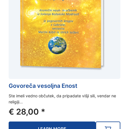
Govoreča vesoljna Enost
Ste imeli vedno občutek, da pripadate višji sili, vendar ne
religiji...
€
28,00
*
LEARN MORE