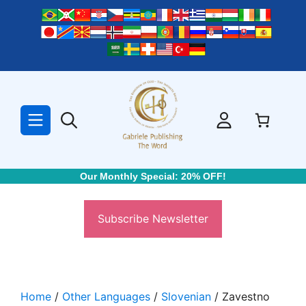
Skip
to
content
Our Monthly Special: 20% OFF!
Subscribe Newsletter
Home
/
Other Languages
/
Slovenian
/ Zavestno