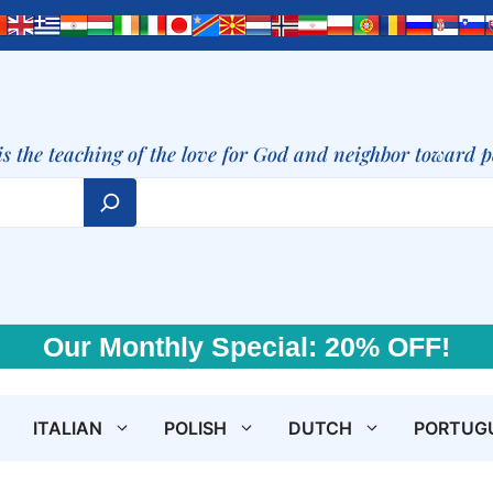
is the teaching of the love for God and neighbor toward 
Our Monthly Special: 20% OFF!
ITALIAN
POLISH
DUTCH
PORTUG