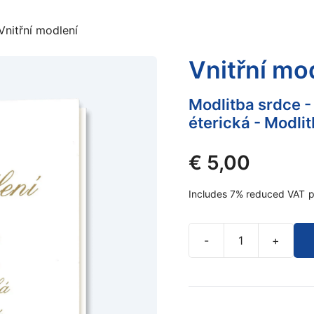
Vnitřní modlení
Vnitřní mo
Modlitba srdce -
éterická - Modlit
€
5,00
Includes 7% reduced VAT
p
-
+
Vnitřní
modlení
quantity