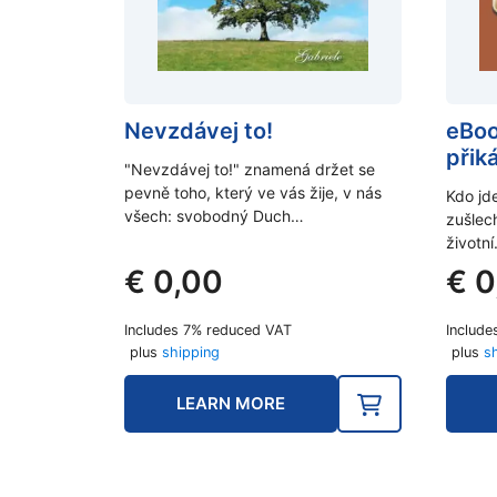
Nevzdávej to!
eBoo
přik
"Nevzdávej to!" znamená držet se
pevně toho, který ve vás žije, v nás
Kdo jd
všech: svobodný Duch…
zušlech
životn
€
0,00
€
0
Includes 7% reduced VAT
Include
plus
shipping
plus
s
LEARN MORE