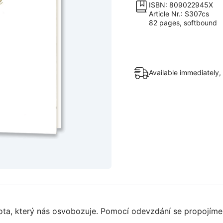
ISBN: 809022945X
Article Nr.: S307cs
82 pages, softbound
Available immediately,
vota, který nás osvobozuje. Pomocí odevzdání se propojím