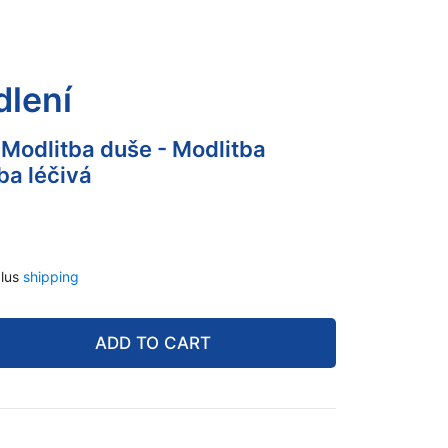
dlení
 Modlitba duše - Modlitba
ba léčivá
lus
shipping
ADD TO CART