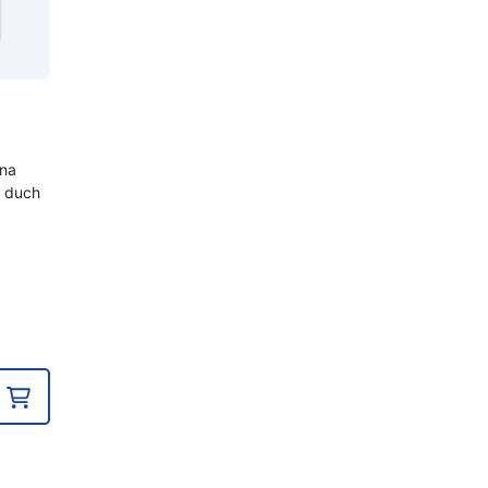
 na
 duch
urrent
rice
s:
 4,00.