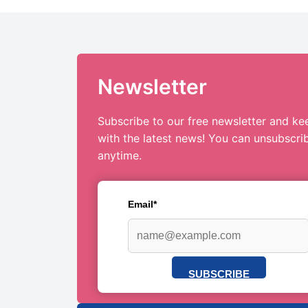
Newsletter
Subscribe to our free newsletter and ke
with the latest news! You can unsubscri
anytime.
Email*
SUBSCRIBE