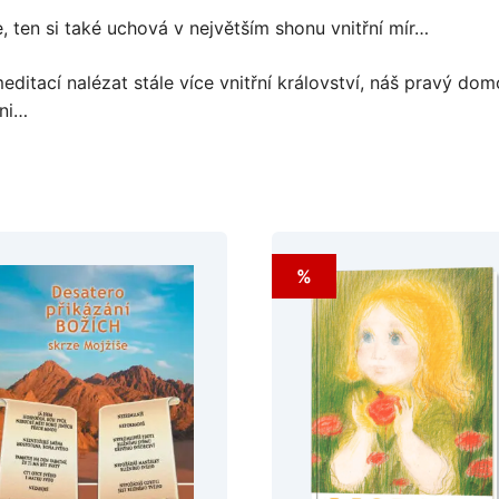
 ten si také uchová v největším shonu vnitřní mír…
itací nalézat stále více vnitřní království, náš pravý do
ni…
%