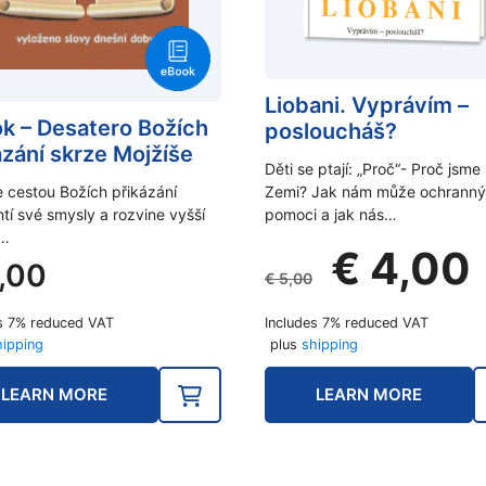
Liobani. Vyprávím –
k – Desatero Božích
posloucháš?
ázání skrze Mojžíše
Děti se ptají: „Proč“- Proč jsme
e cestou Božích přikázání
Zemi? Jak nám může ochranný
tí své smysly a rozvine vyšší
pomoci a jak nás…
í…
Original
C
€
4,00
,00
price
p
€
5,00
was:
i
s 7% reduced VAT
Includes 7% reduced VAT
€ 5,00.
€
hipping
plus
shipping
LEARN MORE
LEARN MORE