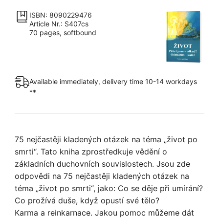
–
odkud?
ISBN: 8090229476
Article Nr.: S407cs
Odcházím
70 pages, softbound
–
kam?
quantity
Available immediately, delivery time 10-14 workdays
**
75 nejčastěji kladených otázek na téma „život po
smrti“. Tato kniha zprostředkuje vědění o
základních duchovních souvislostech. Jsou zde
odpovědi na 75 nejčastěji kladených otázek na
téma „život po smrti“, jako: Co se děje při umírání?
Co prožívá duše, když opustí své tělo?
Karma a reinkarnace. Jakou pomoc můžeme dát