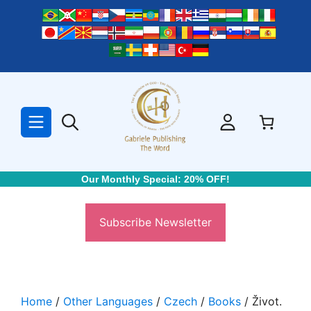
Skip
to
content
Our Monthly Special: 20% OFF!
Subscribe Newsletter
Home
/
Other Languages
/
Czech
/
Books
/ Život.