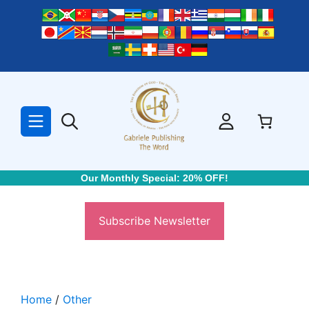
Skip
to
content
Our Monthly Special: 20% OFF!
Subscribe Newsletter
Home
/
Other