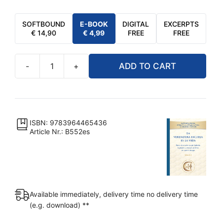
SOFTBOUND
E-BOOK
DIGITAL
EXCERPTS
€
14,90
€
4,99
FREE
FREE
-
+
ADD TO CART
eBook
-
La
verdadera
escuela
ISBN: 9783964465436
Article Nr.: B552es
es
la
vida.
Tomo
1
Available immediately, delivery time no delivery time
[Digital]
(e.g. download) **
quantity